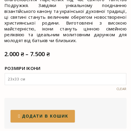
Подружжя. Завдяки унікальному поєднанню
візантійського канону та української духовної традиції,
ці святині стануть величним оберегом новоствореної
християнської родини. Виготовлені з високою
майстерністю, ікони стануть цінною сімейною
реліквією та ідеальним молитовним дарунком для
молодят від батьків чи близьких.
Price
2.000
₴
–
7.500
₴
range:
РОЗМІРИ ІКОНИ
2.000 ₴
through
7.500 ₴
CLEAR
ДОДАТИ В КОШИК