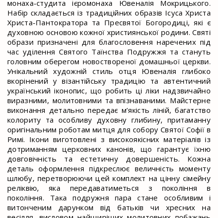
монаха-студита ієромонаха Ювеналія Мокрицького.
Набір складається із традиційних образів Ісуса Христа
Христа-Пантократора та Пресвятої Богородиці, які є
духовною основою кожної християнської родини. Святі
образи призначені для благословення наречених під
час уділення Святого Таїнства Подружжя та стануть
головним оберегом новоствореної домашньої церкви.
Унікальний художній стиль отця Ювеналія глибоко
вкорінений у візантійську традицію та автентичний
український іконопис, що робить ці ліки надзвичайно
виразними, молитовними та впізнаваними. Майстерне
виконання детально передає м’якість ліній, багатство
колориту та особливу духовну глибину, притаманну
оригінальним роботам митця для собору Святої Софії в
Римі. Ікони виготовлені з високоякісних матеріалів із
дотриманням церковних канонів, що гарантує їхню
довговічність та естетичну довершеність. Кожна
деталь оформлення підкреслює величність моменту
шлюбу, перетворюючи цей комплект на цінну сімейну
реліквію, яка передаватиметься з покоління в
покоління. Така подружня пара стане особливим і
витонченим дарунком від батьків чи хресних на
весілля, висловом найщиріших молитовних побажань