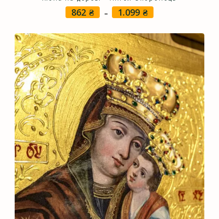
862
₴
1.099
₴
Price
–
range:
862 ₴
through
1.099 ₴