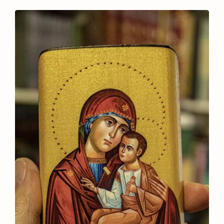
690 ₴
through
1.399 ₴