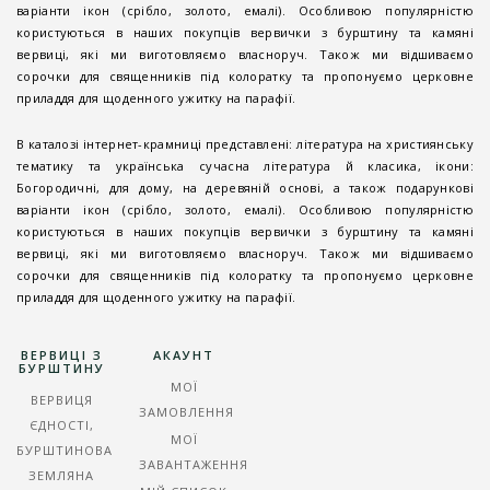
варіанти ікон (срібло, золото, емалі). Особливою популярністю
користуються в наших покупців вервички з бурштину та камяні
вервиці, які ми виготовляємо власноруч. Також ми відшиваємо
сорочки для священників під колоратку та пропонуємо церковне
приладдя для щоденного ужитку на парафії.
В каталозі інтернет-крамниці представлені: література на християнську
тематику та українська сучасна література й класика, ікони:
Богородичні, для дому, на деревяній основі, а також подарункові
варіанти ікон (срібло, золото, емалі). Особливою популярністю
користуються в наших покупців вервички з бурштину та камяні
вервиці, які ми виготовляємо власноруч. Також ми відшиваємо
сорочки для священників під колоратку та пропонуємо церковне
приладдя для щоденного ужитку на парафії.
ВЕРВИЦІ З
АКАУНТ
БУРШТИНУ
МОЇ
ВЕРВИЦЯ
ЗАМОВЛЕННЯ
ЄДНОСТІ,
МОЇ
БУРШТИНОВА
ЗАВАНТАЖЕННЯ
ЗЕМЛЯНА