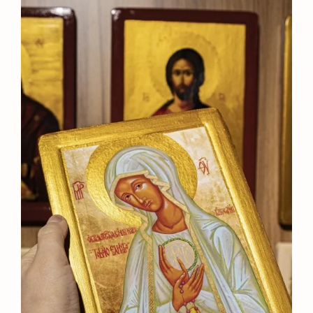
through
1.362 ₴