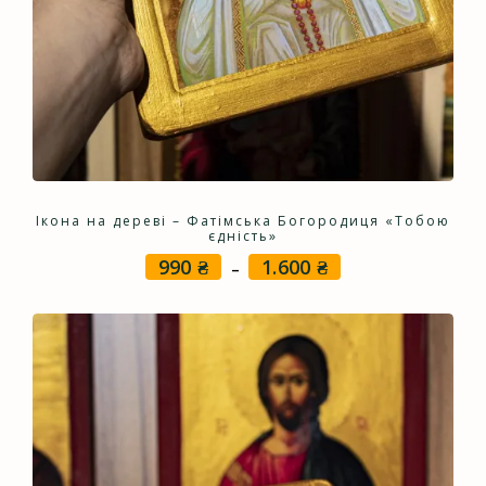
Ікона на дереві – Фатімська Богородиця «Тобою
єдність»
990
₴
1.600
₴
Price
–
range:
990 ₴
through
1.600 ₴