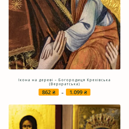
Ікона на дереві – Богородиця Крехівська
(Верхратська)
862
₴
1.099
₴
Price
–
range:
862 ₴
through
1.099 ₴