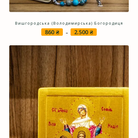
Вишгородська (Володимирська) Богородиця
860
₴
2.500
₴
Price
–
range:
860 ₴
through
2.500 ₴