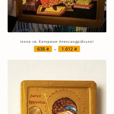
Ікона св. Катерини Александрійської
638
₴
1.612
₴
Price
–
range:
638 ₴
through
1.612 ₴