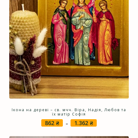
Ікона на дереві – св. мчч. Віра, Надія, Любов та
їх матір Софія
862
₴
1.362
₴
Price
–
range:
862 ₴