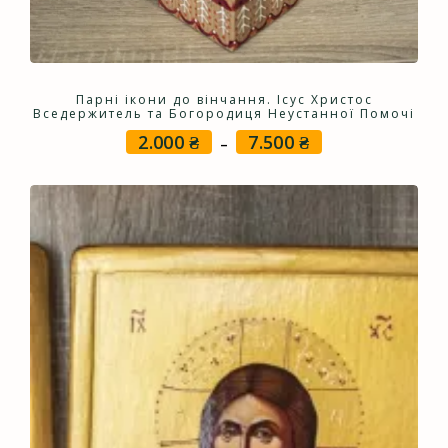
Парні ікони до вінчання. Ісус Христос
Вседержитель та Богородиця Неустанної Помочі
2.000
₴
7.500
₴
Price
–
range:
2.000 ₴
through
7.500 ₴