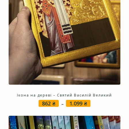
Ікона на дереві – Святий Василiй Великий
862
₴
1.099
₴
Price
–
range:
862 ₴
through