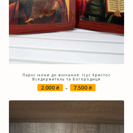
Парні ікони до вінчання. Ісус Христос
Вседержитель та Богородиця
2.000
₴
7.500
₴
Price
–
range:
2.000 ₴
through
7.500 ₴