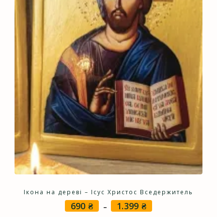
Ікона на дереві – Ісус Христос Вседержитель
690
₴
1.399
₴
Price
–
range: