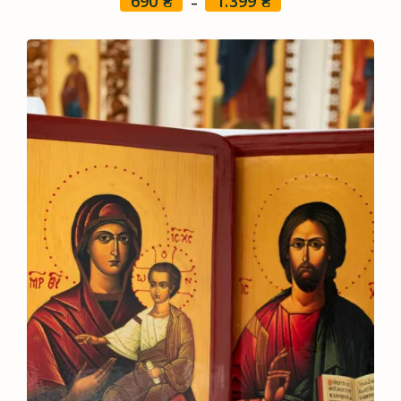
690
₴
1.399
₴
Price
–
range:
690 ₴
through
1.399 ₴