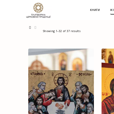
G-60JZFMNRBC
КНИГИ
ІК
Showing 1–32 of 37 results