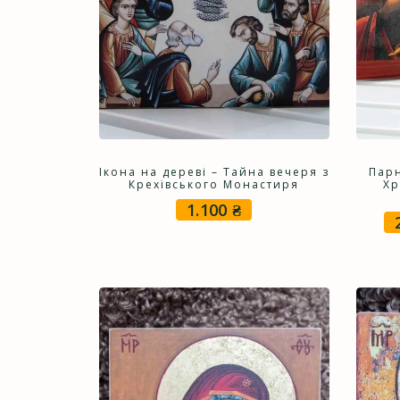
Ікона на дереві – Тайна вечеря з
Парн
Крехівського Монастиря
Хр
1.100
₴