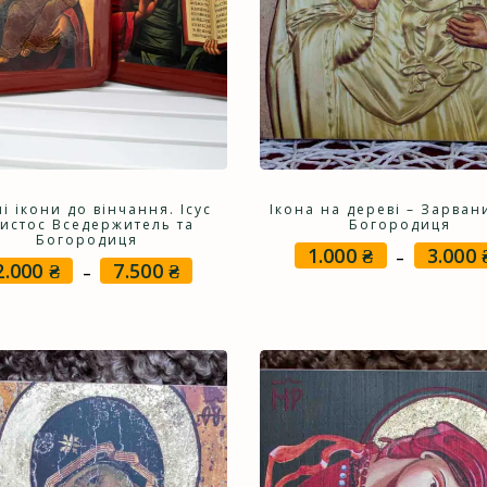
і ікони до вінчання. Ісус
Ікона на дереві – Зарван
истос Вседержитель та
Богородиця
Богородиця
1.000
₴
3.000
–
2.000
₴
7.500
₴
Price
–
range:
2.000 ₴
through
7.500 ₴