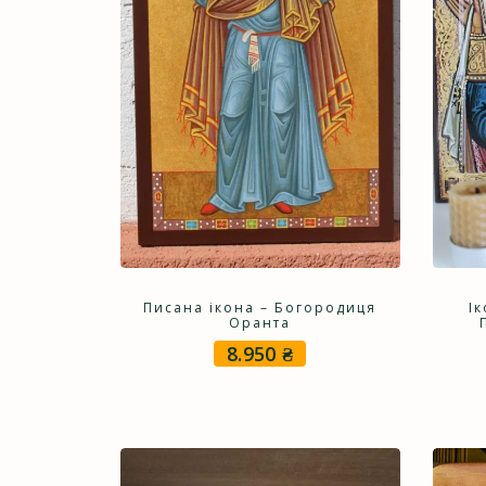
Писана ікона – Богородиця
І
Оранта
8.950
₴