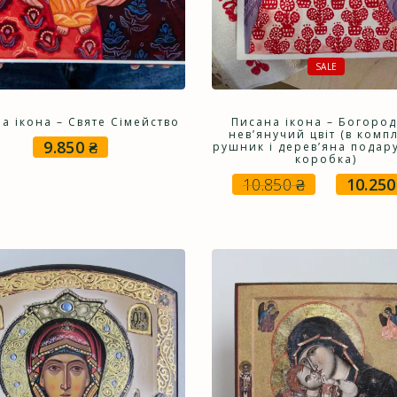
SALE
а ікона – Святе Сімейство
Писана ікона – Богоро
нев’янучий цвіт (в компл
9.850
₴
рушник і дерев’яна подар
коробка)
10.850
₴
10.25
Оригінал
ціна:
10.850 ₴.