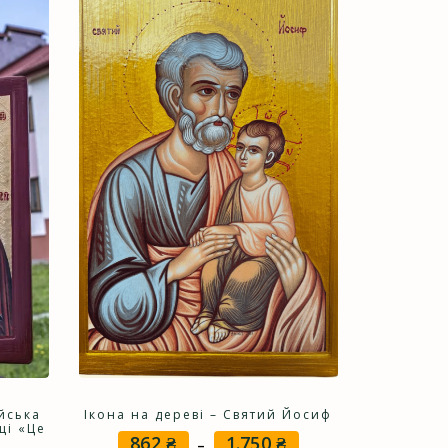
йська
Ікона на дереві – Святий Йосиф
ці «Це
862
₴
1.750
₴
Price
–