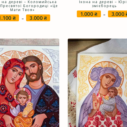
а на дереві – Коломийська
Ікона на дереві – Юр
 Пресвятої Богородиці «Це
змієборець
Мати Твоя»
1.000
₴
3.000
–
1.100
₴
3.000
₴
Price
–
range:
1.100 ₴
through
3.000 ₴