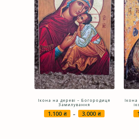
Ікона на дереві – Богородиця
Ікона
Замилування
ік
1.100
₴
3.000
₴
Price
–
range:
1.100 ₴
through