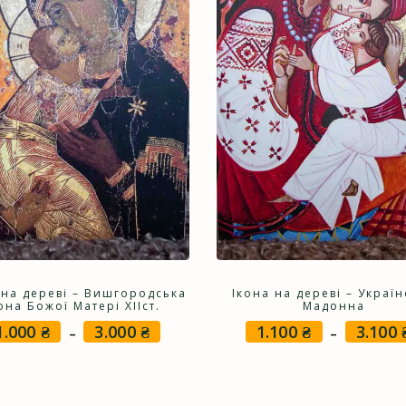
 на дереві – Вишгородська
Ікона на дереві – Украї
она Божої Матері XIIст.
Мадонна
1.000
₴
3.000
₴
1.100
₴
3.100
Price
–
–
range:
1.000 ₴
through