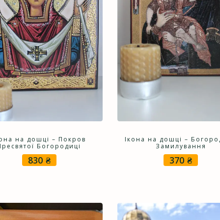
кона на дошці – Покров
Ікона на дошці – Богор
Пресвятої Богородиці
Замилування
830
₴
370
₴