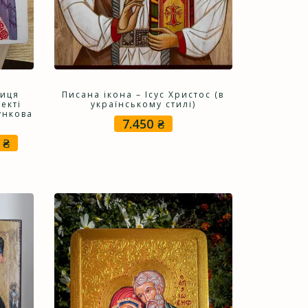
диця
Писана ікона – Ісус Христос (в
екті
українському стилі)
ункова
7.450
₴
0
₴
ьна
Поточна
ціна:
10.250 ₴.