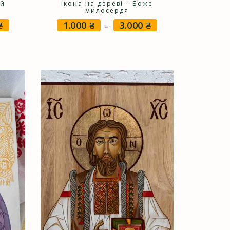
ій
Ікона на дереві – Боже
милосердя
₴
1.000
₴
3.000
₴
Price
Price
–
range:
range:
1.000 ₴
1.000 ₴
through
through
3.000 ₴
3.000 ₴