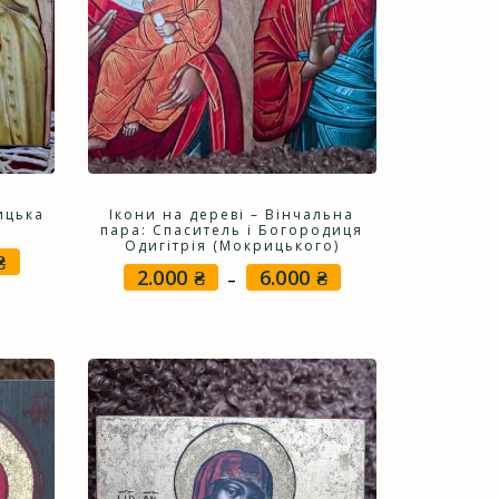
ицька
Ікони на дереві – Вінчальна
пара: Спаситель і Богородиця
Одигітрія (Мокрицького)
₴
Price
2.000
₴
6.000
₴
Price
–
range:
range:
1.000 ₴
2.000 ₴
through
through
3.000 ₴
6.000 ₴