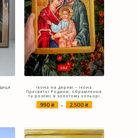
SALE
одиця
Ікона на дереві – Ікона
Пресвятої Родини, обрамлення
та розпис в золотому кольорі
990
₴
2.500
₴
Price
–
range:
990 ₴
through
2.500 ₴