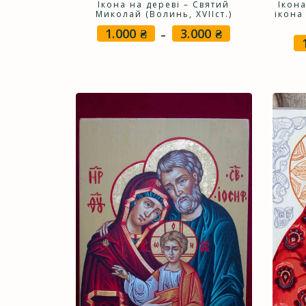
Ікона на дереві – Святий
Ікон
Миколай (Волинь, XVIIст.)
ікона
1.000
₴
3.000
₴
Price
–
range:
1.000 ₴
through
3.000 ₴