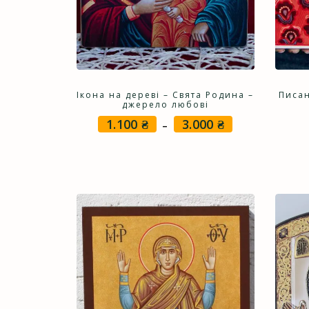
Ікона на дереві – Свята Родина –
Писан
джерело любові
1.100
₴
3.000
₴
Price
–
range:
1.100 ₴
through
3.000 ₴