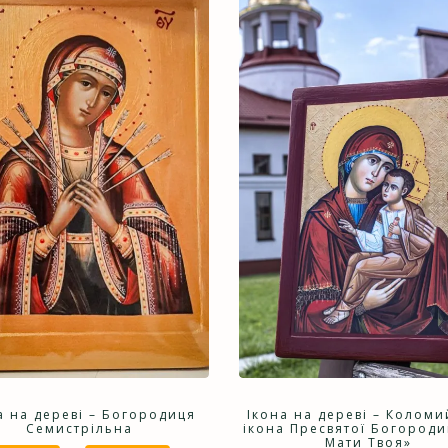
а на дереві – Богородиця
Ікона на дереві – Коломи
Семистрільна
ікона Пресвятої Богороди
Мати Твоя»