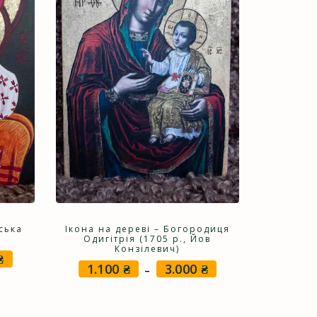
нська
Ікона на дереві – Богородиця
Одигітрія (1705 р., Йов
Конзілевич)
₴
Price
1.100
₴
3.000
₴
Price
–
range:
range:
1.100 ₴
1.100 ₴
through