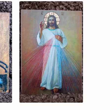
through
3.100 ₴
3.000 ₴