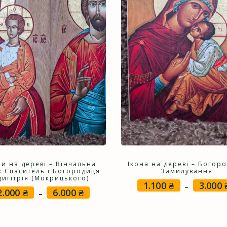
ни на дереві – Вінчальна
Ікона на дереві – Богор
: Спаситель і Богородиця
Замилування
дигітрія (Мокрицького)
1.100
₴
3.000
–
2.000
₴
6.000
₴
Price
–
range:
2.000 ₴