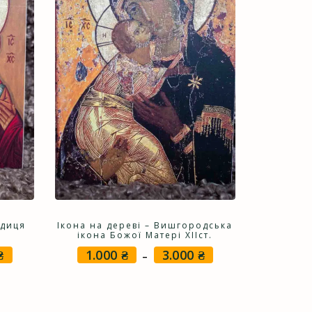
одиця
Ікона на дереві – Вишгородська
ікона Божої Матері XIIст.
₴
1.000
₴
3.000
₴
Price
Price
–
range:
range:
1.100 ₴
1.000 ₴
through
through