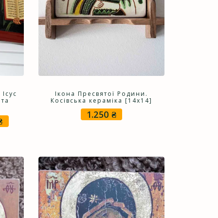
 Ісус
Ікона Пресвятої Родини.
 та
Косівська кераміка [14х14]
1.250
₴
₴
Price
range:
2.000 ₴
through
7.500 ₴