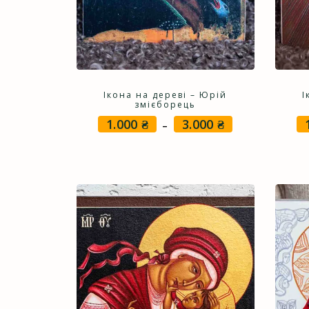
Ікона на дереві – Юрій
І
змієборець
1.000
₴
3.000
₴
Price
–
range:
1.000 ₴
through
3.000 ₴