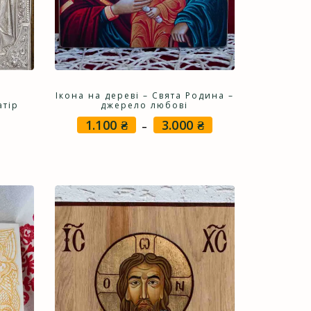
–
Ікона на дереві – Свята Родина –
тір
джерело любові
1.100
₴
3.000
₴
Price
–
range:
1.100 ₴
through
3.000 ₴