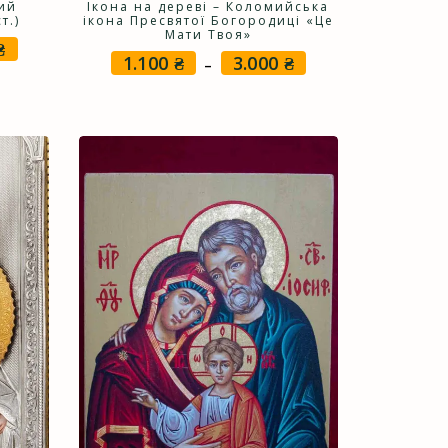
тий
Ікона на дереві – Коломийська
т.)
ікона Пресвятої Богородиці «Це
Мати Твоя»
₴
Price
1.100
₴
3.000
₴
Price
–
range:
range:
1.000 ₴
1.100 ₴
through
through
3.000 ₴
3.000 ₴