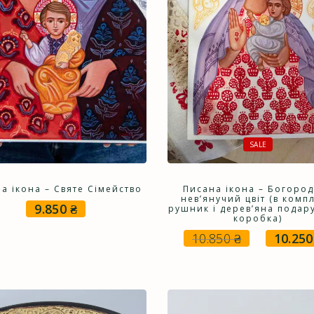
SALE
а ікона – Святе Сімейство
Писана ікона – Богоро
нев’янучий цвіт (в компл
9.850
₴
рушник і дерев’яна подар
коробка)
10.850
₴
10.25
Оригінал
ціна:
10.850 ₴.