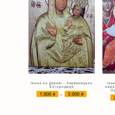
Ікона на дереві – Зарваницька
Іко
Богородиця
пара
О
1.000
₴
3.000
₴
Price
–
range:
1.000 ₴
through