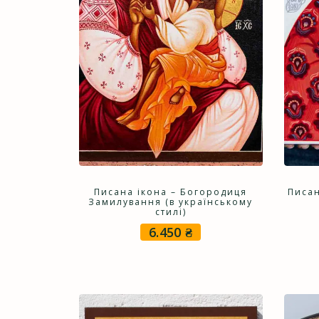
Писана ікона – Богородиця
Писан
Замилування (в українському
стилі)
6.450
₴