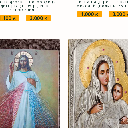
а на дереві – Богородиця
Ікона на дереві – Свя
дигітрія (1705 р., Йов
Миколай (Волинь, XVIIс
Конзілевич)
1.000
₴
3.000
–
1.100
₴
3.000
₴
Price
–
range:
1.100 ₴
through
3.000 ₴