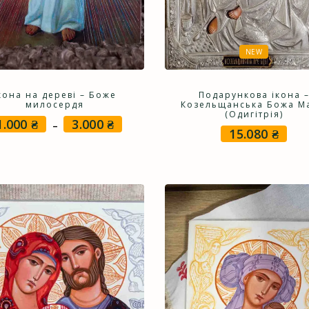
NEW
кона на дереві – Боже
Подарункова ікона 
милосердя
Козельщанська Божа Ма
(Одигітрія)
1.000
₴
3.000
₴
Price
–
15.080
₴
range:
1.000 ₴
through
3.000 ₴