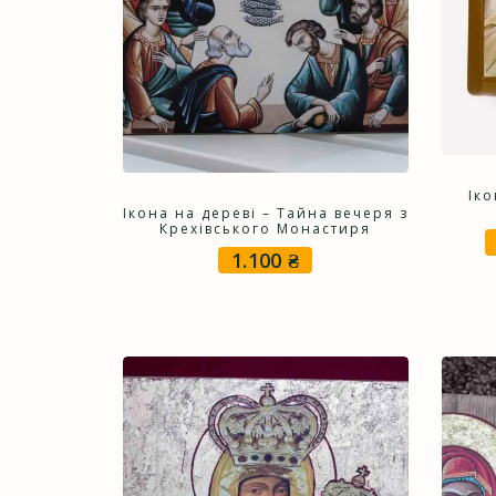
Іко
Ікона на дереві – Тайна вечеря з
Крехівського Монастиря
1.100
₴