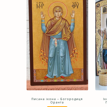
Писана ікона – Богородиця
І
Оранта