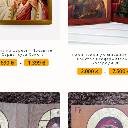
на на дереві – Пресвяте
Серце Ісуса Христа
Парні ікони до вінчання.
Христос Вседержитель
690
₴
1.399
₴
Price
–
Богородиця
range:
2.000
₴
7.500
–
690 ₴
through
1.399 ₴