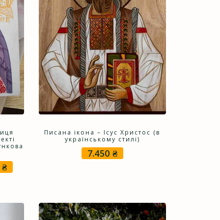
диця
Писана ікона – Ісус Христос (в
екті
українському стилі)
ункова
7.450
₴
0
₴
ьна
Поточна
ціна:
10.250 ₴.