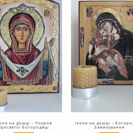
кона на дошці – Покров
Ікона на дошці – Богор
Пресвятої Богородиці
Замилування