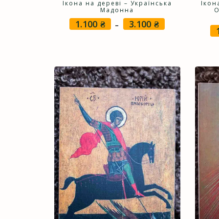
Ікона на дереві – Українська
Ікон
Мадонна
О
1.100
₴
3.100
₴
Price
–
range:
1.100 ₴
through
3.100 ₴