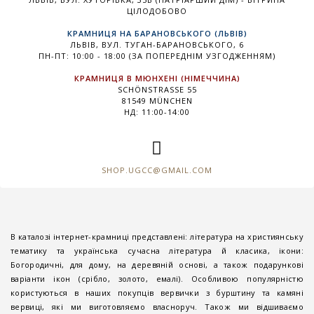
ЦІЛОДОБОВО
КРАМНИЦЯ НА БАРАНОВСЬКОГО (ЛЬВІВ)
ЛЬВІВ, ВУЛ. ТУГАН-БАРАНОВСЬКОГО, 6
ПН-ПТ: 10:00 - 18:00 (ЗА ПОПЕРЕДНІМ УЗГОДЖЕННЯМ)
КРАМНИЦЯ В МЮНХЕНІ (НІМЕЧЧИНА)
SCHÖNSTRASSE 55
81549 MÜNCHEN
НД: 11:00-14:00
SHOP.UGCC@GMAIL.COM
В каталозі інтернет-крамниці представлені: література на християнську
тематику та українська сучасна література й класика, ікони:
Богородичні, для дому, на деревяній основі, а також подарункові
варіанти ікон (срібло, золото, емалі). Особливою популярністю
користуються в наших покупців вервички з бурштину та камяні
вервиці, які ми виготовляємо власноруч. Також ми відшиваємо