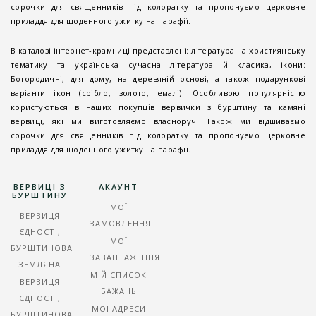
сорочки для священників під колоратку та пропонуємо церковне
приладдя для щоденного ужитку на парафії.
В каталозі інтернет-крамниці представлені: література на християнську
тематику та українська сучасна література й класика, ікони:
Богородичні, для дому, на деревяній основі, а також подарункові
варіанти ікон (срібло, золото, емалі). Особливою популярністю
користуються в наших покупців вервички з бурштину та камяні
вервиці, які ми виготовляємо власноруч. Також ми відшиваємо
сорочки для священників під колоратку та пропонуємо церковне
приладдя для щоденного ужитку на парафії.
ВЕРВИЦІ З
АКАУНТ
БУРШТИНУ
МОЇ
ВЕРВИЦЯ
ЗАМОВЛЕННЯ
ЄДНОСТІ,
МОЇ
БУРШТИНОВА
ЗАВАНТАЖЕННЯ
ЗЕМЛЯНА
МІЙ СПИСОК
ВЕРВИЦЯ
БАЖАНЬ
ЄДНОСТІ,
МОЇ АДРЕСИ
БУРШТИНОВА