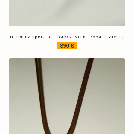
Натільна прикраса “Вифлиємська Зоря” [латунь]
890
₴