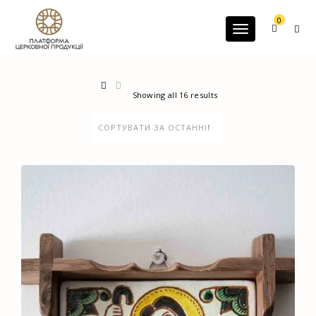
G-60JZFMNRBC
0
Toggle navigatio
Showing all 16 results