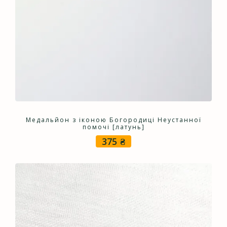
Медальйон з іконою Богородиці Неустанної
помочі [латунь]
375
₴