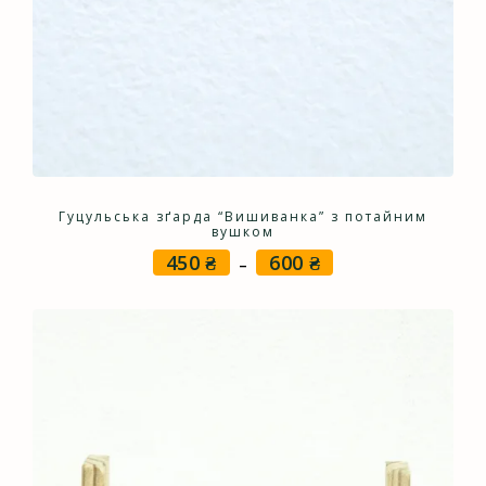
Гуцульська зґарда “Вишиванка” з потайним
вушком
450
₴
600
₴
Price
–
range:
450 ₴
through
600 ₴