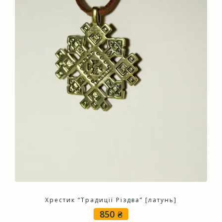
Хрестик “Традиції Різдва” [латунь]
850
₴