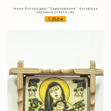
Ікона Богородиці “Замилування”. Косівська
кераміка [14х14 см]
1.250
₴