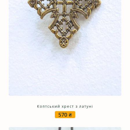
Коптський хрест з латуні
570
₴