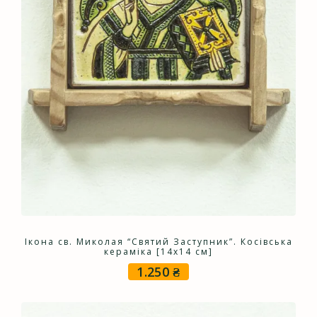
Ікона св. Миколая “Святий Заступник”. Косівська
кераміка [14х14 см]
1.250
₴