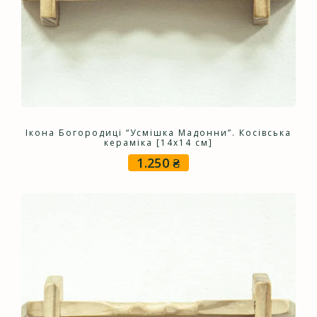
Ікона Богородиці “Усмішка Мадонни”. Косівська
кераміка [14х14 см]
1.250
₴