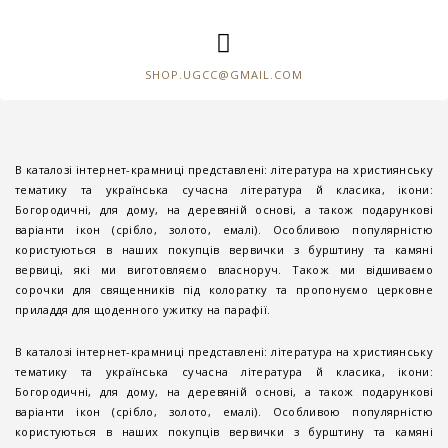
SHOP.UGCC@GMAIL.COM
В каталозі інтернет-крамниці представлені: література на християнську
тематику та українська сучасна література й класика, ікони:
Богородичні, для дому, на деревяній основі, а також подарункові
варіанти ікон (срібло, золото, емалі). Особливою популярністю
користуються в наших покупців вервички з бурштину та камяні
вервиці, які ми виготовляємо власноруч. Також ми відшиваємо
сорочки для священників під колоратку та пропонуємо церковне
приладдя для щоденного ужитку на парафії.
В каталозі інтернет-крамниці представлені: література на християнську
тематику та українська сучасна література й класика, ікони:
Богородичні, для дому, на деревяній основі, а також подарункові
варіанти ікон (срібло, золото, емалі). Особливою популярністю
користуються в наших покупців вервички з бурштину та камяні