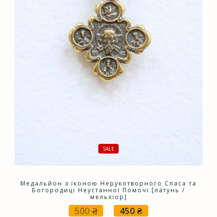
SALE
Медальйон з іконою Нерукотворного Спаса та
Богородиці Неустанної Помочі [латунь /
мельхіор]
500
₴
450
₴
Оригінальна
Поточна