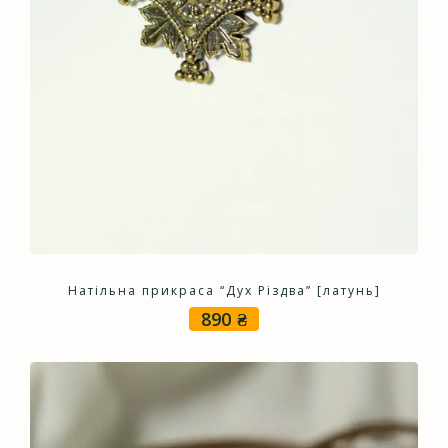
Натільна прикраса “Дух Різдва” [латунь]
890
₴