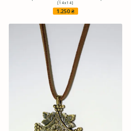
[14х14]
1.250
₴