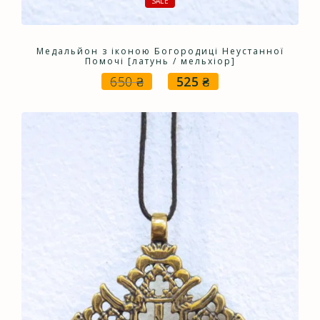
SALE
Медальйон з іконою Богородиці Неустанної
Помочі [латунь / мельхіор]
650
₴
525
₴
Оригінальна
Поточна
ціна:
ціна:
650 ₴.
525 ₴.