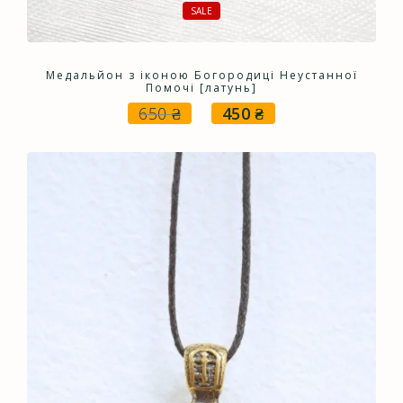
SALE
Медальйон з іконою Богородиці Неустанної
Помочі [латунь]
650
₴
450
₴
Оригінальна
Поточна
ціна:
ціна:
650 ₴.
450 ₴.