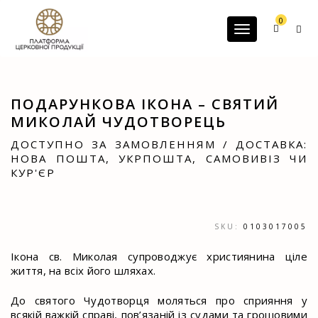
G-60JZFMNRBC
0
Toggle navigatio
ПОДАРУНКОВА ІКОНА – СВЯТИЙ
МИКОЛАЙ ЧУДОТВОРЕЦЬ
ДОСТУПНО ЗА ЗАМОВЛЕННЯМ / ДОСТАВКА:
НОВА ПОШТА, УКРПОШТА, САМОВИВІЗ ЧИ
КУР'ЄР
SKU:
0103017005
Ікона св. Миколая супроводжує християнина ціле
життя, на всіх його шляхах.
До святого Чудотворця моляться про сприяння у
всякій важкій справі, пов’язаній із судами та грошовими