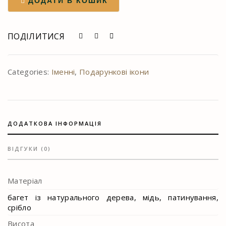
ДОДАТИ В КОШИК
Святий
Миколай
Чудотворець
ПОДІЛИТИСЯ
quantity
Categories:
Іменні
,
Подарункові ікони
ДОДАТКОВА ІНФОРМАЦІЯ
ВІДГУКИ (0)
Матеріал
багет із натурального дерева, мідь, патинування,
срібло
Висота