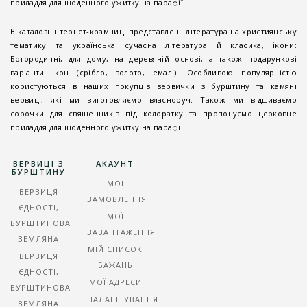
приладдя для щоденного ужитку на парафії.
В каталозі інтернет-крамниці представлені: література на християнську
тематику та українська сучасна література й класика, ікони:
Богородичні, для дому, на деревяній основі, а також подарункові
варіанти ікон (срібло, золото, емалі). Особливою популярністю
користуються в наших покупців вервички з бурштину та камяні
вервиці, які ми виготовляємо власноруч. Також ми відшиваємо
сорочки для священників під колоратку та пропонуємо церковне
приладдя для щоденного ужитку на парафії.
ВЕРВИЦІ З
АКАУНТ
БУРШТИНУ
МОЇ
ВЕРВИЦЯ
ЗАМОВЛЕННЯ
ЄДНОСТІ,
МОЇ
БУРШТИНОВА
ЗАВАНТАЖЕННЯ
ЗЕМЛЯНА
МІЙ СПИСОК
ВЕРВИЦЯ
БАЖАНЬ
ЄДНОСТІ,
МОЇ АДРЕСИ
БУРШТИНОВА
НАЛАШТУВАННЯ
ЗЕМЛЯНА