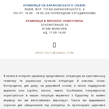
КРАМНИЦЯ НА БАРАНОВСЬКОГО (ЛЬВІВ)
ЛЬВІВ, ВУЛ. ТУГАН-БАРАНОВСЬКОГО, 6
ПН-ПТ: 10:00 - 18:00 (ЗА ПОПЕРЕДНІМ УЗГОДЖЕННЯМ)
КРАМНИЦЯ В МЮНХЕНІ (НІМЕЧЧИНА)
SCHÖNSTRASSE 55
81549 MÜNCHEN
НД: 11:00-14:00
SHOP.UGCC@GMAIL.COM
В каталозі інтернет-крамниці представлені: література на християнську
тематику та українська сучасна література й класика, ікони:
Богородичні, для дому, на деревяній основі, а також подарункові
варіанти ікон (срібло, золото, емалі). Особливою популярністю
користуються в наших покупців вервички з бурштину та камяні
вервиці, які ми виготовляємо власноруч. Також ми відшиваємо
сорочки для священників під колоратку та пропонуємо церковне