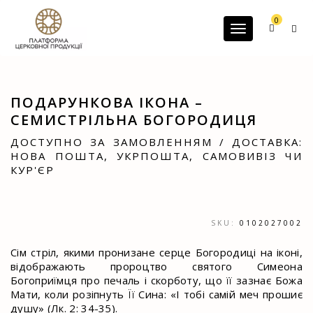
G-60JZFMNRBC
0
Toggle navigatio
ПОДАРУНКОВА ІКОНА –
СЕМИСТРІЛЬНА БОГОРОДИЦЯ
ДОСТУПНО ЗА ЗАМОВЛЕННЯМ / ДОСТАВКА:
НОВА ПОШТА, УКРПОШТА, САМОВИВІЗ ЧИ
КУР'ЄР
SKU:
0102027002
Сім стріл, якими пронизане серце Богородиці на іконі,
відображають пророцтво святого Симеона
Богоприїмця про печаль і скорботу, що її зазнає Божа
Мати, коли розіпнуть Її Сина: «І тобі самій меч прошиє
душу» (Лк. 2: 34-35).