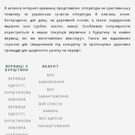
В каталозі інтернет-крамниці представлені: література на християнську
тематику та українська сучасна література й класика, ікони:
Богородичні, для дому, на деревяній основі, а також подарункові
варіанти ікон (срібло, золото, емалі). Особливою популярністю
користуються в наших покупців вервички з бурштину та камяні
вервиці, які ми виготовляємо власноруч. Також ми відшиваємо
сорочки для священників під колоратку та пропонуємо церковне
приладдя для щоденного ужитку на парафії.
ВЕРВИЦІ З
АКАУНТ
БУРШТИНУ
МОЇ
ВЕРВИЦЯ
ЗАМОВЛЕННЯ
ЄДНОСТІ,
МОЇ
БУРШТИНОВА
ЗАВАНТАЖЕННЯ
ЗЕМЛЯНА
МІЙ СПИСОК
ВЕРВИЦЯ
БАЖАНЬ
ЄДНОСТІ,
МОЇ АДРЕСИ
БУРШТИНОВА
НАЛАШТУВАННЯ
ЗЕМЛЯНА
АСКЕТИЧНА