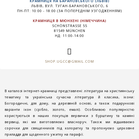
КРАМНИЦЯ НА БАРАНОВСЬКОГО (ЛЬВІВ)
ЛЬВІВ, ВУЛ. ТУГАН-БАРАНОВСЬКОГО, 6
ПН-ПТ: 10:00 - 18:00 (ЗА ПОПЕРЕДНІМ УЗГОДЖЕННЯМ)
КРАМНИЦЯ В МЮНХЕНІ (НІМЕЧЧИНА)
SCHÖNSTRASSE 55
81549 MÜNCHEN
НД: 11:00-14:00
SHOP.UGCC@GMAIL.COM
В каталозі інтернет-крамниці представлені: література на християнську
тематику та українська сучасна література й класика, ікони:
Богородичні, для дому, на деревяній основі, а також подарункові
варіанти ікон (срібло, золото, емалі). Особливою популярністю
користуються в наших покупців вервички з бурштину та камяні
вервиці, які ми виготовляємо власноруч. Також ми відшиваємо
сорочки для священників під колоратку та пропонуємо церковне
приладдя для щоденного ужитку на парафії.