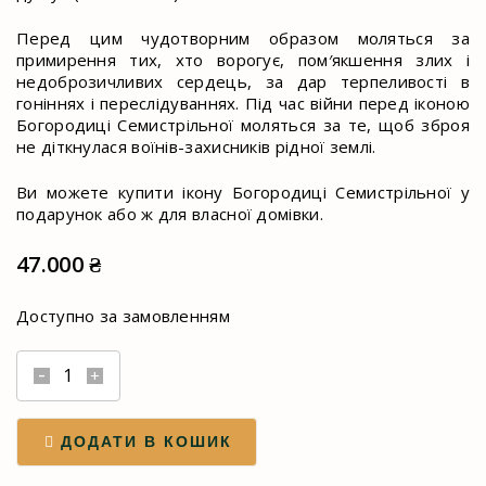
Перед цим чудотворним образом моляться за
примирення тих, хто ворогує, пом′якшення злих і
недоброзичливих сердець, за дар терпеливості в
гоніннях і переслідуваннях. Під час війни перед іконою
Богородиці Семистрільної моляться за те, щоб зброя
не діткнулася воїнів-захисників рідної землі.
Ви можете купити ікону Богородиці Семистрільної у
подарунок або ж для власної домівки.
47.000
₴
Доступно за замовленням
Подарункова
ікона
-
ДОДАТИ В КОШИК
Семистрільна
Богородиця