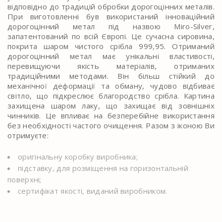
відповідно до традицій обробки дорогоцінних металів.
При виготовленні був використаний інноваційний
дорогоцінний метал під назвою Miro-Silver,
запатентований по всій Європі. Це сучасна сировина,
покрита шаром чистого срібла 999,95. Отриманий
дорогоцінний метал має унікальні властивості,
перевищуючи якість матеріалів, отриманих
традиційними методами. Він більш стійкий до
механічної деформації та обману, чудово відбиває
світло, що підкреслює благородство срібла. Картина
захищена шаром лаку, що захищає від зовнішніх
чинників. Це впливає на безперебійне використання
без необхідності частого очищення. Разом з іконою Ви
отримуєте:
оригінальну коробку виробника;
підставку, для розміщення на горизонтальній
поверхні;
сертифікат якості, виданий виробником.