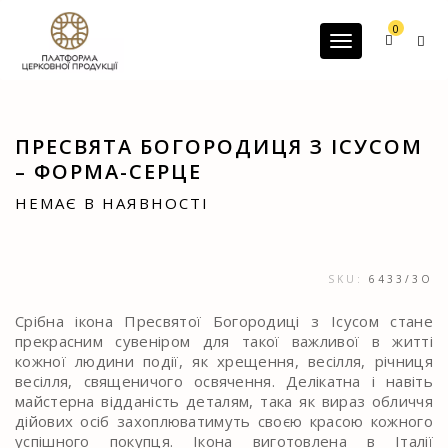
G-60JZFMNRBC
0
Toggle navigatio
ПРЕСВЯТА БОГОРОДИЦЯ З ІСУСОМ
– ФОРМА-СЕРЦЕ
НЕМАЄ В НАЯВНОСТІ
SKU:
6433/3O
Срібна ікона Пресвятої Богородиці з Ісусом стане
прекрасним сувеніром для такої важливої в житті
кожної людини події, як хрещення, весілля, річниця
весілля, священичого освячення. Делікатна і навіть
майстерна відданість деталям, така як вираз обличчя
дійових осіб захоплюватимуть своєю красою кожного
успішного покупця. Ікона виготовлена в Італії