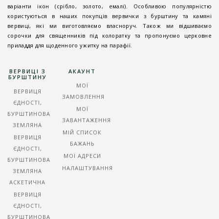
варіанти ікон (срібло, золото, емалі). Особливою популярністю
користуються в наших покупців вервички з бурштину та камяні
вервиці, які ми виготовляємо власноруч. Також ми відшиваємо
сорочки для священників під колоратку та пропонуємо церковне
приладдя для щоденного ужитку на парафії.
ВЕРВИЦІ З
АКАУНТ
БУРШТИНУ
МОЇ
ВЕРВИЦЯ
ЗАМОВЛЕННЯ
ЄДНОСТІ,
МОЇ
БУРШТИНОВА
ЗАВАНТАЖЕННЯ
ЗЕМЛЯНА
МІЙ СПИСОК
ВЕРВИЦЯ
БАЖАНЬ
ЄДНОСТІ,
МОЇ АДРЕСИ
БУРШТИНОВА
НАЛАШТУВАННЯ
ЗЕМЛЯНА
АСКЕТИЧНА
ВЕРВИЦЯ
ЄДНОСТІ,
БУРШТИНОВА