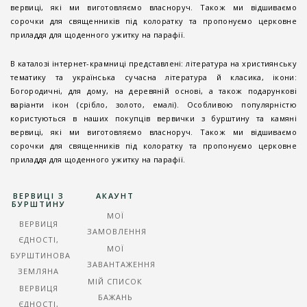
вервиці, які ми виготовляємо власноруч. Також ми відшиваємо
сорочки для священників під колоратку та пропонуємо церковне
приладдя для щоденного ужитку на парафії.
В каталозі інтернет-крамниці представлені: література на християнську
тематику та українська сучасна література й класика, ікони:
Богородичні, для дому, на деревяній основі, а також подарункові
варіанти ікон (срібло, золото, емалі). Особливою популярністю
користуються в наших покупців вервички з бурштину та камяні
вервиці, які ми виготовляємо власноруч. Також ми відшиваємо
сорочки для священників під колоратку та пропонуємо церковне
приладдя для щоденного ужитку на парафії.
ВЕРВИЦІ З
АКАУНТ
БУРШТИНУ
МОЇ
ВЕРВИЦЯ
ЗАМОВЛЕННЯ
ЄДНОСТІ,
МОЇ
БУРШТИНОВА
ЗАВАНТАЖЕННЯ
ЗЕМЛЯНА
МІЙ СПИСОК
ВЕРВИЦЯ
БАЖАНЬ
ЄДНОСТІ,