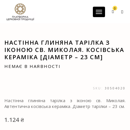
G-60JZFMNRBC
0
Toggle navigatio
НАСТІННА ГЛИНЯНА ТАРІЛКА З
ІКОНОЮ СВ. МИКОЛАЯ. КОСІВСЬКА
КЕРАМІКА [ДІАМЕТР – 23 СМ]
НЕМАЄ В НАЯВНОСТІ
SKU:
30504020
Настінна глиняна тарілка з іконою св. Миколая.
Автентична косівська кераміка. Діаметр тарілки – 23 см.
1.124
₴