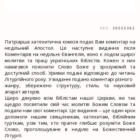
SKU:
20555362
Патріарша катехитична комісія подає Вам коментар на
недільний Апостол. Це наступне видання після
Коментарів на недільні Євангелія, воно є лодом щирої
молитви та праці українських біблістів. Кожен з них
намагався пояснити Слово Боже у зрозумілий та
доступний спосіб. Уривки подані відповідно до читань
Літургійного року. У виданні подано коментарі різного
жанру, збережено структуру, стиль та науковий
апарат авторів.
Щиро дякуємо всім біблістам нашої Церкви, які так
щедро посвятили свій час молитві Божим Словом та
подали нам свої коментарі. Це видання – ще один крок
допомоги нашим священикам, катехитам, біблійним
гурткам, усім тим, хто прагне глибше розуміти Боже
Слово, проголошуване в неділю на Божественній
Літургії.