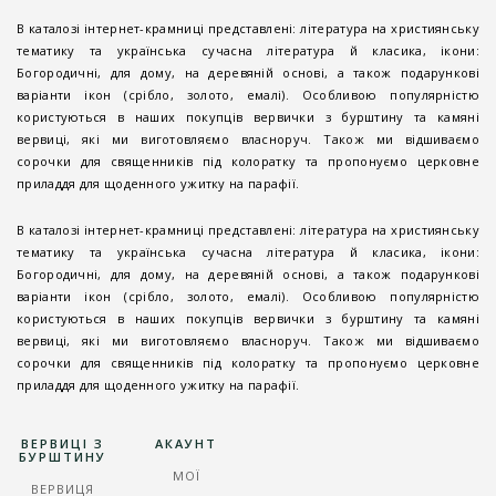
В каталозі інтернет-крамниці представлені: література на християнську
тематику та українська сучасна література й класика, ікони:
Богородичні, для дому, на деревяній основі, а також подарункові
варіанти ікон (срібло, золото, емалі). Особливою популярністю
користуються в наших покупців вервички з бурштину та камяні
вервиці, які ми виготовляємо власноруч. Також ми відшиваємо
сорочки для священників під колоратку та пропонуємо церковне
приладдя для щоденного ужитку на парафії.
В каталозі інтернет-крамниці представлені: література на християнську
тематику та українська сучасна література й класика, ікони:
Богородичні, для дому, на деревяній основі, а також подарункові
варіанти ікон (срібло, золото, емалі). Особливою популярністю
користуються в наших покупців вервички з бурштину та камяні
вервиці, які ми виготовляємо власноруч. Також ми відшиваємо
сорочки для священників під колоратку та пропонуємо церковне
приладдя для щоденного ужитку на парафії.
ВЕРВИЦІ З
АКАУНТ
БУРШТИНУ
МОЇ
ВЕРВИЦЯ