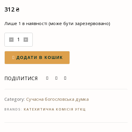
312
₴
Лише 1 в наявності (може бути зарезервовано)
Коментарі
до
недільного
ДОДАТИ В КОШИК
Апостола
quantity
ПОДІЛИТИСЯ
Category:
Сучасна богословська думка
BRANDS:
КАТЕХИТИЧНА КОМІСІЯ УГКЦ