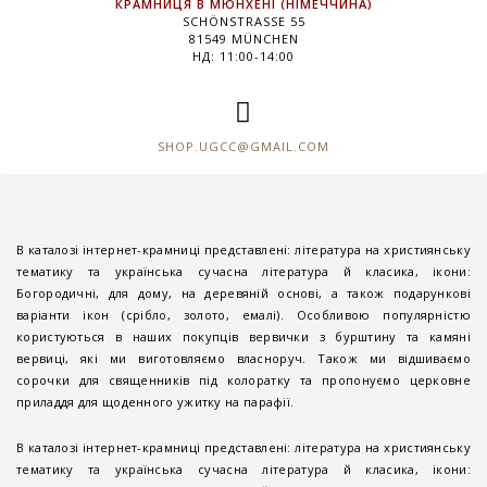
КРАМНИЦЯ В МЮНХЕНІ (НІМЕЧЧИНА)
SCHÖNSTRASSE 55
81549 MÜNCHEN
НД: 11:00-14:00
SHOP.UGCC@GMAIL.COM
В каталозі інтернет-крамниці представлені: література на християнську
тематику та українська сучасна література й класика, ікони:
Богородичні, для дому, на деревяній основі, а також подарункові
варіанти ікон (срібло, золото, емалі). Особливою популярністю
користуються в наших покупців вервички з бурштину та камяні
вервиці, які ми виготовляємо власноруч. Також ми відшиваємо
сорочки для священників під колоратку та пропонуємо церковне
приладдя для щоденного ужитку на парафії.
В каталозі інтернет-крамниці представлені: література на християнську
тематику та українська сучасна література й класика, ікони: