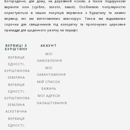
Богородичні, для дому, на деревяній основі, а також подарункові
варіанти ікон (срібло, золото, емалі). Особливою популярністю
користуються в наших покупців вервички з бурштину та камяні
вервиці, які ми виготовляємо власноруч. Також ми відшиваємо
сорочки для священників під колоратку та пропонуємо церковне
приладдя для щоденного ужитку на парафії.
ВЕРВИЦІ З
АКАУНТ
БУРШТИНУ
МОЇ
ВЕРВИЦЯ
ЗАМОВЛЕННЯ
ЄДНОСТІ,
МОЇ
БУРШТИНОВА
ЗАВАНТАЖЕННЯ
ЗЕМЛЯНА
МІЙ СПИСОК
ВЕРВИЦЯ
БАЖАНЬ
ЄДНОСТІ,
МОЇ АДРЕСИ
БУРШТИНОВА
НАЛАШТУВАННЯ
ЗЕМЛЯНА
АСКЕТИЧНА
ВЕРВИЦЯ
ЄДНОСТІ,