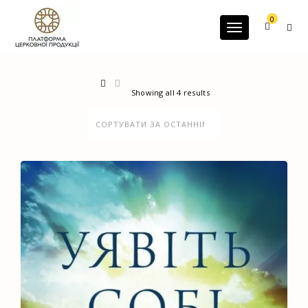
G-60JZFMNRBC
0
Toggle navigatio
Showing all 4 results