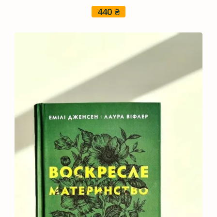
440
₴