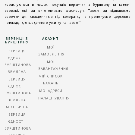
користуються в наших покупців вервички з бурштину та камяні
вервиці, які ми виготовляємо власноруч. Також ми відшиваємо
сорочки для священників під колоратку та пропонуємо церковне
приладдя для щоденного ужитку на парафії.
ВЕРВИЦІ З
АКАУНТ
БУРШТИНУ
МОЇ
ВЕРВИЦЯ
ЗАМОВЛЕННЯ
ЄДНОСТІ,
МОЇ
БУРШТИНОВА
ЗАВАНТАЖЕННЯ
ЗЕМЛЯНА
МІЙ СПИСОК
ВЕРВИЦЯ
БАЖАНЬ
ЄДНОСТІ,
МОЇ АДРЕСИ
БУРШТИНОВА
НАЛАШТУВАННЯ
ЗЕМЛЯНА
АСКЕТИЧНА
ВЕРВИЦЯ
ЄДНОСТІ,
БУРШТИНОВА