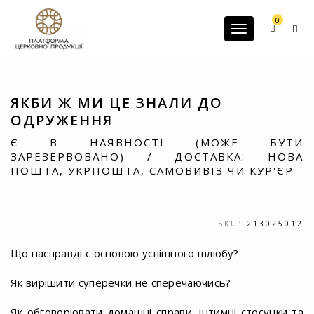
G-60JZFMNRBC
0
Toggle navigatio
ЯКБИ Ж МИ ЦЕ ЗНАЛИ ДО
ОДРУЖЕННЯ
Є В НАЯВНОСТІ (МОЖЕ БУТИ
ЗАРЕЗЕРВОВАНО) / ДОСТАВКА: НОВА
ПОШТА, УКРПОШТА, САМОВИВІЗ ЧИ КУР'ЄР
SKU:
213025012
Що насправді є основою успішного шлюбу?
Як вирішити суперечки не сперечаючись?
Як обговорювати домашні справи, інтимні стосунки та