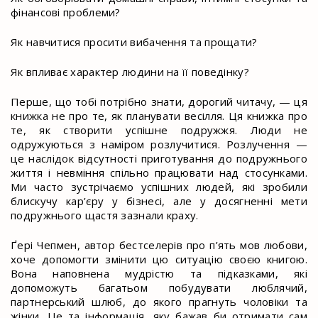
фінансові проблеми?
Як навчитися просити вибачення та прощати?
Як впливає характер людини на її поведінку?
Перше, що тобі потрібно знати, дорогий читачу, — ця
книжка не про те, як планувати весілля. Ця книжка про
те, як створити успішне подружжя. Люди не
одружуються з наміром розлучитися. Розлучення —
це наслідок відсутності приготування до подружнього
життя і невміння спільно працювати над стосунками.
Ми часто зустрічаємо успішних людей, які зробили
блискучу кар’єру у бізнесі, але у досягненні мети
подружнього щастя зазнали краху.
Ґері Чепмен, автор бестселерів про п’ять мов любови,
хоче допомогти змінити цю ситуацію своєю книгою.
Вона наповнена мудрістю та підказками, які
допоможуть багатьом побудувати люблячий,
партнерський шлюб, до якого прагнуть чоловіки та
жінки. Це та інформація, яку бажав би отримати сам