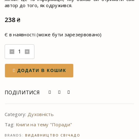
автор до того, як одружився.
238
₴
Є в наявності (може бути зарезервовано)
Якби
ж
ми
ДОДАТИ В КОШИК
це
знали
до
ПОДІЛИТИСЯ
одруження
quantity
Category:
Духовність
Tag:
Книги на тему "Поради"
BRANDS:
ВИДАВНИЦТВО СВІЧАДО