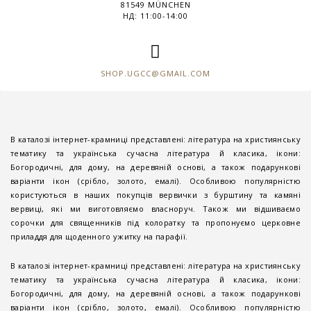
81549 MÜNCHEN
НД: 11:00-14:00
SHOP.UGCC@GMAIL.COM
В каталозі інтернет-крамниці представлені: література на християнську
тематику та українська сучасна література й класика, ікони:
Богородичні, для дому, на деревяній основі, а також подарункові
варіанти ікон (срібло, золото, емалі). Особливою популярністю
користуються в наших покупців вервички з бурштину та камяні
вервиці, які ми виготовляємо власноруч. Також ми відшиваємо
сорочки для священників під колоратку та пропонуємо церковне
приладдя для щоденного ужитку на парафії.
В каталозі інтернет-крамниці представлені: література на християнську
тематику та українська сучасна література й класика, ікони:
Богородичні, для дому, на деревяній основі, а також подарункові
варіанти ікон (срібло, золото, емалі). Особливою популярністю