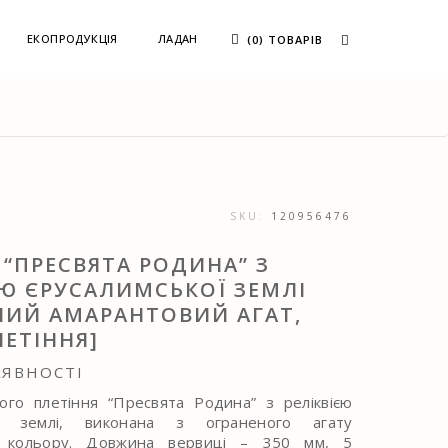
ЕКОПРОДУКЦІЯ
ЛАДАН
(0) ТОВАРІВ
SKU:
120956476
 “ПРЕСВЯТА РОДИНА” З
ЄЮ ЄРУСАЛИМСЬКОЇ ЗЕМЛІ
НИЙ АМАРАНТОВИЙ АГАТ,
ЛЕТІННЯ]
АЯВНОСТІ
ого плетіння “Пресвята Родина” з реліквією
ої землі, виконана з ограненого агату
о кольору. Довжина вервиці – 350 мм, 5