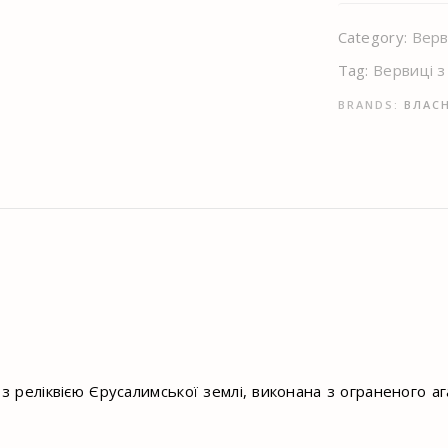
Category:
Верв
Tag:
Вервиці 
BRANDS:
ВЛАС
з реліквією Єрусалимської землі, виконана з ограненого а