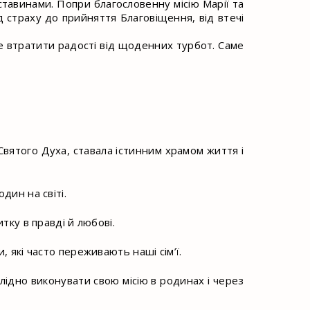
ставинами. Попри благословенну місію Марії та
 страху до прийняття Благовіщення, від втечі
 не втратити радості від щоденних турбот. Саме
Святого Духа, ставала істинним храмом життя і
дин на світі.
тку в правді й любові.
 які часто переживають наші сім’ї.
ідно виконувати свою місію в родинах і через