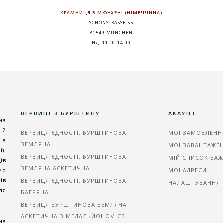
КРАМНИЦЯ В МЮНХЕНІ (НІМЕЧЧИНА)
SCHÖNSTRASSE 55
81549 MÜNCHEN
НД: 11:00-14:00
ВЕРВИЦІ З БУРШТИНУ
АКАУНТ
на
 й
ВЕРВИЦЯ ЄДНОСТІ, БУРШТИНОВА
МОЇ ЗАМОВЛЕНН
 а
ЗЕМЛЯНА
МОЇ ЗАВАНТАЖЕ
).
ВЕРВИЦЯ ЄДНОСТІ, БУРШТИНОВА
МІЙ СПИСОК БА
ів
ЗЕМЛЯНА АСКЕТИЧНА
мо
МОЇ АДРЕСИ
ів
ВЕРВИЦЯ ЄДНОСТІ, БУРШТИНОВА
НАЛАШТУВАННЯ
ля
БАГРЯНА
ВЕРВИЦЯ БУРШТИНОВА ЗЕМЛЯНА
АСКЕТИЧНА З МЕДАЛЬЙОНОМ СВ.
на