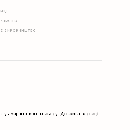
иці
з каменю
НЕ ВИРОБНИЦТВО
гату амарантового кольору. Довжина вервиці –