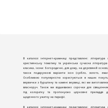
В каталозі інтернет-крамниці представлені: література 
християнську тематику та українська сучасна література
класика, ікони: Богородичні, для дому, на деревяній основі,
також подарункові варіанти ікон (срібло, золото, емалі
Особливою популярністю користуються в наших покупц
вервички з бурштину та камяні вервиці, які ми виготовляє
власноруч. Також ми відшиваємо сорочки для священник
під колоратку та пропонуємо церковне приладдя д
щоденного ужитку на парафії.
В каталозі інтернет-крамниці представлені: література 