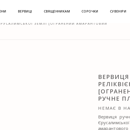
ОНИ
ВЕРВИЦІ
СВЯЩЕННИКАМ
СОРОЧКИ
СУВЕНІРИ
 ЄРУСАЛИМСЬКОЇ ЗЕМЛІ [ОГРАНЕНИЙ АМАРАНТОВИЙ
ВЕРВИЦЯ
РЕЛІКВІ
[ОГРАНЕ
РУЧНЕ П
НЕМАЄ В Н
Вервиця ручн
Єрусалимськ
амарантовог