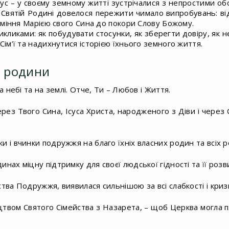
с – у своєму земному житті зустрічалися з непростими об
 Святій Родині довелося пережити чимало випробувань: від
зуміння Марією свого Сина до покори Слову Божому.
викликами: як побудувати стосунки, як зберегти довіру, як
ім’ї та надихнутися історією їхнього земного життя.
а родини
 небі та на землі. Отче, Ти – Любов і Життя.
ез Твого Сина, Ісуса Христа, народженого з Діви і через 
і вчинки подружжя на благо їхніх власних родин та всіх ро
ах міцну підтримку для своєї людської гідності та її розви
ва Подружжя, виявилася сильнішою за всі слабкості і кризи,
твом Святого Сімейства з Назарета, – щоб Церква могла пл