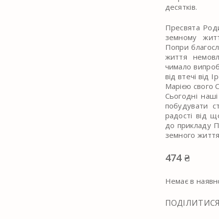
десятків.
Пресвята Роди
земному житт
Попри благосл
життя немовл
чимало випроб
від втечі від 
Марією свого 
Сьогодні наші
побудувати ст
радості від щ
до прикладу Пр
земного життя
474
₴
Немає в наявн
ПОДІЛИТИС