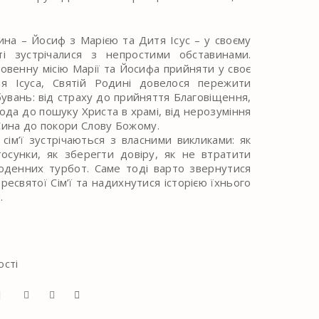
на – Йосиф з Марією та Дитя Ісус – у своєму
і зустрічалися з непростими обставинами.
овенну місію Марії та Йосифа прийняти у своє
я Ісуса, Святій Родині довелося пережити
увань: від страху до прийняття Благовіщення,
Ірода до пошуку Христа в храмі, від нерозуміння
Сина до покори Слову Божому.
 сім’ї зустрічаються з власними викликами: як
осунки, як зберегти довіру, як не втратити
оденних турбот. Саме тоді варто звернутися
есвятої Сім’ї та надихнутися історією їхнього
.
ості
Я