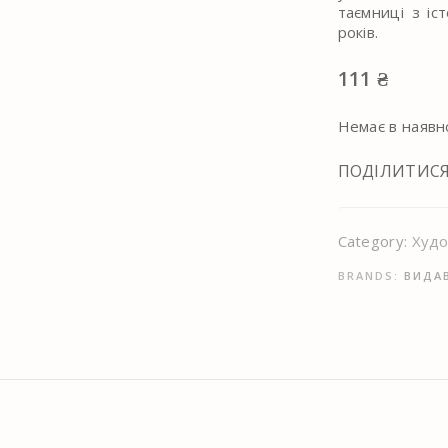
таємниці з іс
років.
111
₴
Немає в наявн
ПОДІЛИТИС
Category:
Худо
BRANDS:
ВИДА