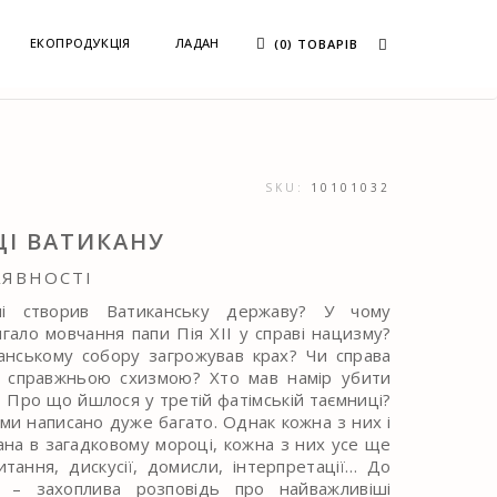
ЕКОПРОДУКЦІЯ
ЛАДАН
(0) ТОВАРІВ
SKU:
10101032
І ВАТИКАНУ
АЯВНОСТІ
ні створив Ватиканську державу? У чому
ягало мовчання папи Пія XII у справі нацизму?
анському собору загрожував крах? Чи справа
 справжньою схизмою? Хто мав намір убити
? Про що йшлося у третій фатімській таємниці?
еми написано дуже багато. Однак кожна з них і
ана в загадковому мороці, кожна з них усе ще
тання, дискусії, домисли, інтерпретації… До
в – захоплива розповідь про найважливіші