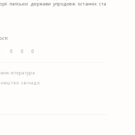
торії папської держави упродовж останніх ста
ості
Я
жня література
ВНИЦТВО СВІЧАДО