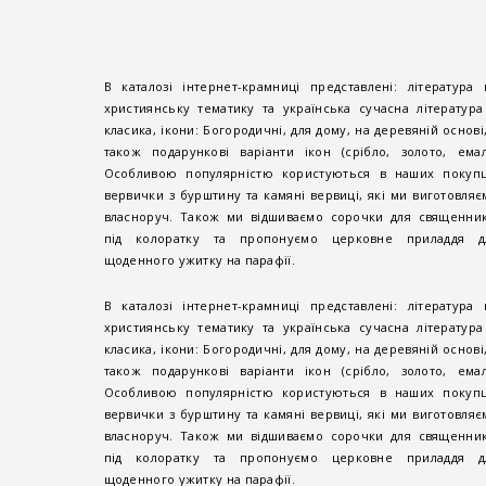
В каталозі інтернет-крамниці представлені: література 
християнську тематику та українська сучасна література
класика, ікони: Богородичні, для дому, на деревяній основі,
також подарункові варіанти ікон (срібло, золото, емалі
Особливою популярністю користуються в наших покупц
вервички з бурштину та камяні вервиці, які ми виготовляє
власноруч. Також ми відшиваємо сорочки для священник
під колоратку та пропонуємо церковне приладдя д
щоденного ужитку на парафії.
В каталозі інтернет-крамниці представлені: література 
християнську тематику та українська сучасна література
класика, ікони: Богородичні, для дому, на деревяній основі,
також подарункові варіанти ікон (срібло, золото, емалі
Особливою популярністю користуються в наших покупц
вервички з бурштину та камяні вервиці, які ми виготовляє
власноруч. Також ми відшиваємо сорочки для священник
під колоратку та пропонуємо церковне приладдя д
щоденного ужитку на парафії.