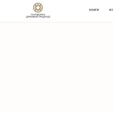
G-60JZFMNRBC
КНИГИ
ІК
HOME
КРАМНИЦЯ
КНИГИ
ХУДОЖНЯ ЛІТЕ