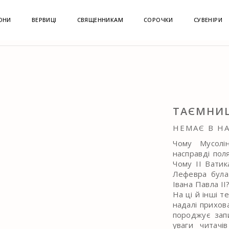
ОНИ
ВЕРВИЦІ
СВЯЩЕННИКАМ
СОРОЧКИ
СУВЕНІРИ
РАТУРА
ТАЄМНИЦІ ВАТИКАНУ
ТАЄМНИЦ
НЕМАЄ В Н
Чому Мусолі
насправді пол
Чому II Ватик
Лефевра була
Івана Павла ІI
На ці й інші т
надалі прихов
породжує запи
уваги читачі