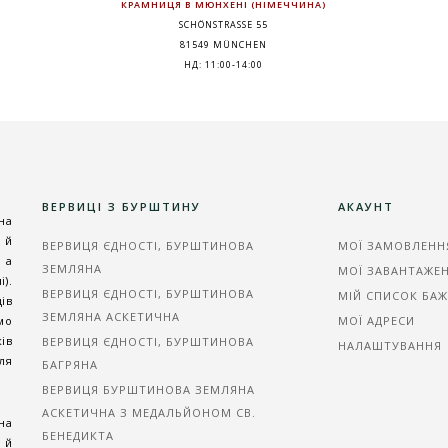
КРАМНИЦЯ В МЮНХЕНІ (НІМЕЧЧИНА)
SCHÖNSTRASSE 55
81549 MÜNCHEN
НД: 11:00-14:00
ВЕРВИЦІ З БУРШТИНУ
АКАУНТ
на
 й
ВЕРВИЦЯ ЄДНОСТІ, БУРШТИНОВА
МОЇ ЗАМОВЛЕНН
 а
ЗЕМЛЯНА
МОЇ ЗАВАНТАЖЕ
).
ВЕРВИЦЯ ЄДНОСТІ, БУРШТИНОВА
МІЙ СПИСОК БА
ів
ЗЕМЛЯНА АСКЕТИЧНА
мо
МОЇ АДРЕСИ
ів
ВЕРВИЦЯ ЄДНОСТІ, БУРШТИНОВА
НАЛАШТУВАННЯ
ля
БАГРЯНА
ВЕРВИЦЯ БУРШТИНОВА ЗЕМЛЯНА
АСКЕТИЧНА З МЕДАЛЬЙОНОМ СВ.
на
БЕНЕДИКТА
 й