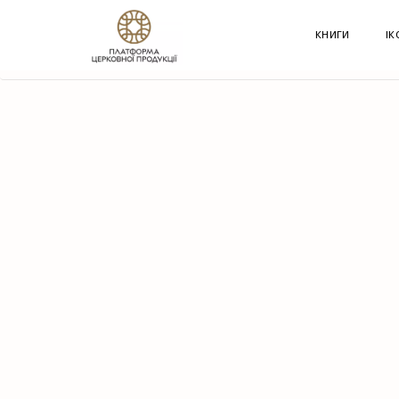
G-60JZFMNRBC
КНИГИ
ІК
HOME
КРАМНИЦЯ
СУВЕНІРИ
ЕКО-ТОРБИ