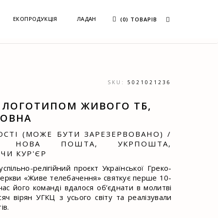
ЕКОПРОДУКЦІЯ
ЛАДАН
(0) ТОВАРІВ
SKU:
5021021236
 ЛОГОТИПОМ ЖИВОГО ТБ,
ВОВНА
ОСТІ (МОЖЕ БУТИ ЗАРЕЗЕРВОВАНО) /
А: НОВА ПОШТА, УКРПОШТА,
ЧИ КУР'ЄР
успільно-релігійний проєкт Української Греко-
еркви «Живе телебачення» святкує перше 10-
 час його команді вдалося об’єднати в молитві
яч вірян УГКЦ з усього світу та реалізували
ів.