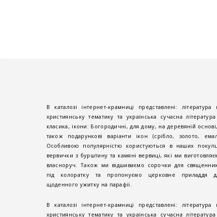
В каталозі інтернет-крамниці представлені: література 
християнську тематику та українська сучасна література
класика, ікони: Богородичні, для дому, на деревяній основі,
також подарункові варіанти ікон (срібло, золото, емалі
Особливою популярністю користуються в наших покупц
вервички з бурштину та камяні вервиці, які ми виготовляє
власноруч. Також ми відшиваємо сорочки для священник
під колоратку та пропонуємо церковне приладдя д
щоденного ужитку на парафії.
В каталозі інтернет-крамниці представлені: література 
християнську тематику та українська сучасна література