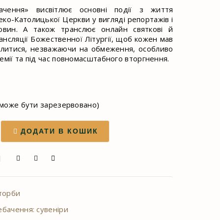
ачення» висвітлює основні події з життя
еко-Католицької Церкви у вигляді репортажів і
овин. А також транслює онлайн святкові й
ансляції Божественної Літургії, щоб кожен мав
олитися, незважаючи на обмеження, особливо
емії та під час повномасштабного вторгнення.
 (може бути зарезервовано)
ДОДАТИ В КОШИК
Я
торби
бачення: сувеніри