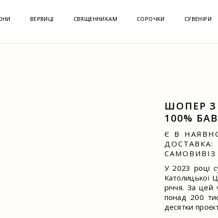
ОНИ
ВЕРВИЦІ
СВЯЩЕННИКАМ
СОРОЧКИ
СУВЕНІРИ
ШОПЕР З ЛОГОТИПОМ ЖИВОГО ТБ, 100% БАВОВНА
ШОПЕР З
100% БА
Є В НАЯВН
ДОСТАВК
САМОВИВІЗ 
У 2023 році с
Католицької Ц
річчя. За цей
понад 200 тис
десятки проєкт