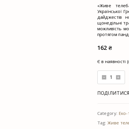
«Живе телеб
Української Гр
дайджестів н
щонедільні тр
можливість м
протягом панд
162
₴
Є в наявності
Шопер
з
логотипом
ПОДІЛИТИС
Живого
ТБ,
100%
Category:
Еко-
бавовна
Tag:
Живе теле
quantity