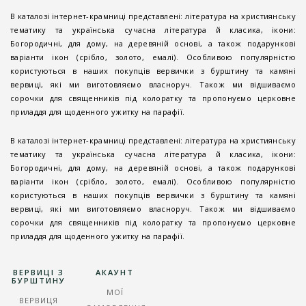
В каталозі інтернет-крамниці представлені: література на християнську
тематику та українська сучасна література й класика, ікони:
Богородичні, для дому, на деревяній основі, а також подарункові
варіанти ікон (срібло, золото, емалі). Особливою популярністю
користуються в наших покупців вервички з бурштину та камяні
вервиці, які ми виготовляємо власноруч. Також ми відшиваємо
сорочки для священників під колоратку та пропонуємо церковне
приладдя для щоденного ужитку на парафії.
В каталозі інтернет-крамниці представлені: література на християнську
тематику та українська сучасна література й класика, ікони:
Богородичні, для дому, на деревяній основі, а також подарункові
варіанти ікон (срібло, золото, емалі). Особливою популярністю
користуються в наших покупців вервички з бурштину та камяні
вервиці, які ми виготовляємо власноруч. Також ми відшиваємо
сорочки для священників під колоратку та пропонуємо церковне
приладдя для щоденного ужитку на парафії.
ВЕРВИЦІ З
АКАУНТ
БУРШТИНУ
МОЇ
ВЕРВИЦЯ