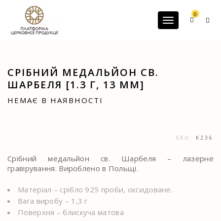
G-60JZFMNRBC
0
Toggle navigatio
СРІБНИЙ МЕДАЛЬЙОН СВ.
ШАРБЕЛЯ [1.3 Г, 13 ММ]
НЕМАЄ В НАЯВНОСТІ
SKU:
K236
Срібний медальйон св. Шарбеля – лазерне
гравірування. Вироблено в Польщі.
Матеріал – срібло 925 проби, оксидоване.
Вага виробу – 1,3 г
Поверхня – блискуча матова