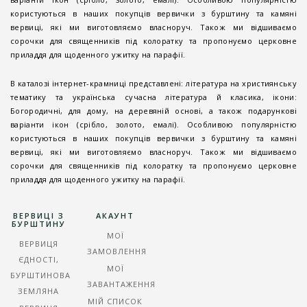
користуються в наших покупців вервички з бурштину та камяні
вервиці, які ми виготовляємо власноруч. Також ми відшиваємо
сорочки для священників під колоратку та пропонуємо церковне
приладдя для щоденного ужитку на парафії.
В каталозі інтернет-крамниці представлені: література на християнську
тематику та українська сучасна література й класика, ікони:
Богородичні, для дому, на деревяній основі, а також подарункові
варіанти ікон (срібло, золото, емалі). Особливою популярністю
користуються в наших покупців вервички з бурштину та камяні
вервиці, які ми виготовляємо власноруч. Також ми відшиваємо
сорочки для священників під колоратку та пропонуємо церковне
приладдя для щоденного ужитку на парафії.
ВЕРВИЦІ З
АКАУНТ
БУРШТИНУ
МОЇ
ВЕРВИЦЯ
ЗАМОВЛЕННЯ
ЄДНОСТІ,
МОЇ
БУРШТИНОВА
ЗАВАНТАЖЕННЯ
ЗЕМЛЯНА
МІЙ СПИСОК