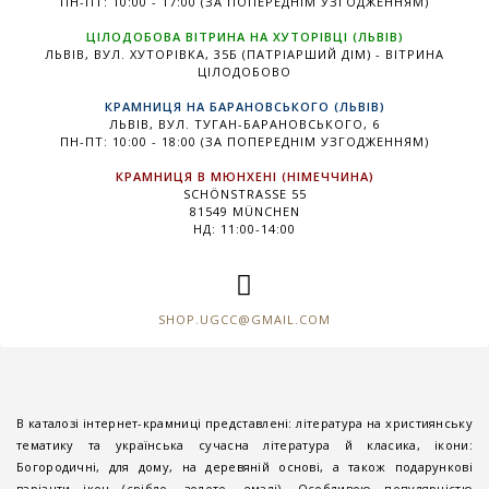
ПН-ПТ: 10:00 - 17:00 (ЗА ПОПЕРЕДНІМ УЗГОДЖЕННЯМ)
ЦІЛОДОБОВА ВІТРИНА НА ХУТОРІВЦІ (ЛЬВІВ)
ЛЬВІВ, ВУЛ. ХУТОРІВКА, 35Б (ПАТРІАРШИЙ ДІМ) - ВІТРИНА
ЦІЛОДОБОВО
КРАМНИЦЯ НА БАРАНОВСЬКОГО (ЛЬВІВ)
ЛЬВІВ, ВУЛ. ТУГАН-БАРАНОВСЬКОГО, 6
ПН-ПТ: 10:00 - 18:00 (ЗА ПОПЕРЕДНІМ УЗГОДЖЕННЯМ)
КРАМНИЦЯ В МЮНХЕНІ (НІМЕЧЧИНА)
SCHÖNSTRASSE 55
81549 MÜNCHEN
НД: 11:00-14:00
SHOP.UGCC@GMAIL.COM
В каталозі інтернет-крамниці представлені: література на християнську
тематику та українська сучасна література й класика, ікони:
Богородичні, для дому, на деревяній основі, а також подарункові
варіанти ікон (срібло, золото, емалі). Особливою популярністю