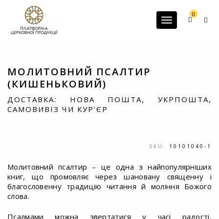
G-60JZFMNRBC
0
Toggle navigatio
МОЛИТОВНИЙ ПСАЛТИР
(КИШЕНЬКОВИЙ)
ДОСТАВКА: НОВА ПОШТА, УКРПОШТА,
САМОВИВІЗ ЧИ КУР'ЄР
SKU:
10101040-1
Молитовний псалтир – це одна з найпопулярніших
книг, що промовляє через шановану священну і
благословенну традицію читання й моління Божого
слова.
Псалмами можна звертатися у часі радості,