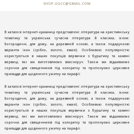
SHOP.UGCC@GMAIL.COM
В каталозі інтернет-крамниці представлені: література на християнську
тематику та українська сучасна література й класика, ікони:
Богородичні, для дому, на деревяній основі, а також подарункові
варіанти ікон (срібло, золото, емалі). Особливою популярністю
користуються в наших покупців вервички з бурштину та камяні
вервиці, які ми виготовляємо власноруч. Також ми відшиваємо
сорочки для священників під колоратку та пропонуємо церковне
приладдя для щоденного ужитку на парафії.
В каталозі інтернет-крамниці представлені: література на християнську
тематику та українська сучасна література й класика, ікони:
Богородичні, для дому, на деревяній основі, а також подарункові
варіанти ікон (срібло, золото, емалі). Особливою популярністю
користуються в наших покупців вервички з бурштину та камяні
вервиці, які ми виготовляємо власноруч. Також ми відшиваємо
сорочки для священників під колоратку та пропонуємо церковне
приладдя для щоденного ужитку на парафії.