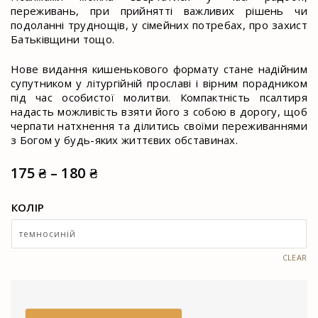
переживань, при прийнятті важливих рішень чи
подоланні труднощів, у сімейних потребах, про захист
Батьківщини тощо.
Нове видання кишенькового формату стане надійним
супутником у літургійній прославі і вірним порадником
під час особистої молитви. Компактність псалтиря
надасть можливість взяти його з собою в дорогу, щоб
черпати натхнення та ділитись своїми переживаннями
з Богом у будь-яких життєвих обставинах.
Price
175
₴
–
180
₴
range:
КОЛІР
175 ₴
through
180 ₴
CLEAR