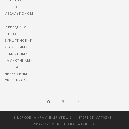
АСКЕТИЧНА
З
МЕДАЛЬЙОНОМ
СВ.
БЕНЕДИКТА
БРАСЛЕТ
БУРШТИНОВИЙ
ЗІ СВІТЛИМИ
ЗЕМЛЯНИМИ
НАМИСТИНАМИ
ТА
ДЕРЕВ’ЯНИМ
ХРЕСТИКОМ
FACEBOOK
INSTAGRAM
MAIL
✞ ЦЕРКОВНА КРАМНИЦЯ УГКЦ ✞ | ІНТЕРНЕТ-МАГАЗИН |
2016-2025 © ВСІ ПРАВА ЗАХИЩЕНО