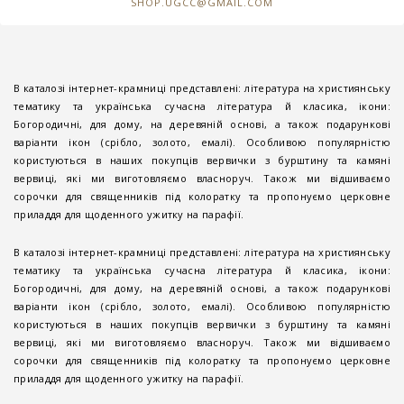
SHOP.UGCC@GMAIL.COM
В каталозі інтернет-крамниці представлені: література на християнську
тематику та українська сучасна література й класика, ікони:
Богородичні, для дому, на деревяній основі, а також подарункові
варіанти ікон (срібло, золото, емалі). Особливою популярністю
користуються в наших покупців вервички з бурштину та камяні
вервиці, які ми виготовляємо власноруч. Також ми відшиваємо
сорочки для священників під колоратку та пропонуємо церковне
приладдя для щоденного ужитку на парафії.
В каталозі інтернет-крамниці представлені: література на християнську
тематику та українська сучасна література й класика, ікони:
Богородичні, для дому, на деревяній основі, а також подарункові
варіанти ікон (срібло, золото, емалі). Особливою популярністю
користуються в наших покупців вервички з бурштину та камяні
вервиці, які ми виготовляємо власноруч. Також ми відшиваємо
сорочки для священників під колоратку та пропонуємо церковне
приладдя для щоденного ужитку на парафії.