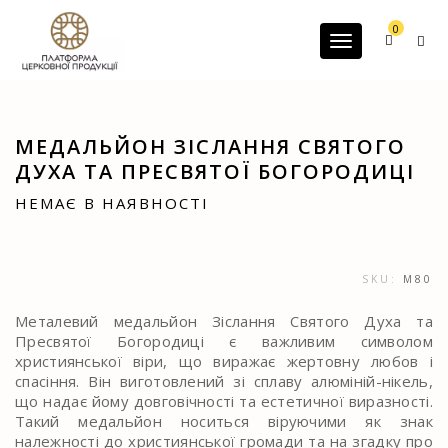
G-60JZFMNRBC
0
Toggle navigatio
МЕДАЛЬЙОН ЗІСЛАННЯ СВЯТОГО
ДУХА ТА ПРЕСВЯТОЇ БОГОРОДИЦІ
НЕМАЄ В НАЯВНОСТІ
SKU:
M80
Металевий медальйон Зіслання Святого Духа та
Пресвятої Богородиці є важливим символом
християнської віри, що виражає жертовну любов і
спасіння. Він виготовлений зі сплаву алюміній-нікель,
що надає йому довговічності та естетичної виразності.
Такий медальйон носиться віруючими як знак
належності до християнської громади та на згадку про