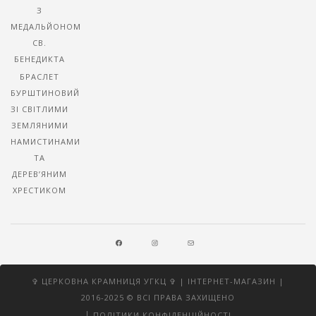
З
МЕДАЛЬЙОНОМ
СВ.
БЕНЕДИКТА
БРАСЛЕТ
БУРШТИНОВИЙ
ЗІ СВІТЛИМИ
ЗЕМЛЯНИМИ
НАМИСТИНАМИ
ТА
ДЕРЕВ’ЯНИМ
ХРЕСТИКОМ
FACEBOOK
INSTAGRAM
MAIL
✞ ЦЕРКОВНА КРАМНИЦЯ УГКЦ ✞ | ІНТЕРНЕТ-МАГАЗИН |
2016-2025 © ВСІ ПРАВА ЗАХИЩЕНО
|
ПОЛІТИКИ КОНФІДЕНЦІЙНОСТІ