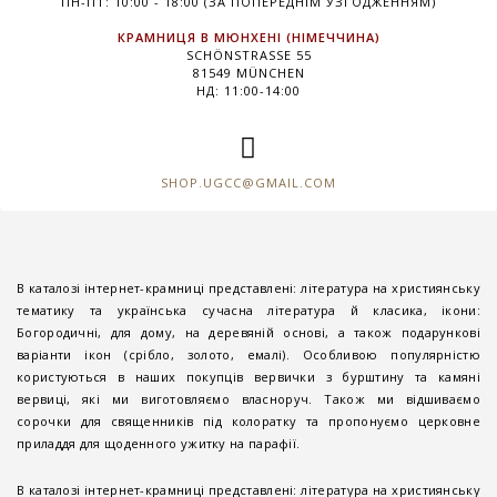
ПН-ПТ: 10:00 - 18:00 (ЗА ПОПЕРЕДНІМ УЗГОДЖЕННЯМ)
КРАМНИЦЯ В МЮНХЕНІ (НІМЕЧЧИНА)
SCHÖNSTRASSE 55
81549 MÜNCHEN
НД: 11:00-14:00
SHOP.UGCC@GMAIL.COM
В каталозі інтернет-крамниці представлені: література на християнську
тематику та українська сучасна література й класика, ікони:
Богородичні, для дому, на деревяній основі, а також подарункові
варіанти ікон (срібло, золото, емалі). Особливою популярністю
користуються в наших покупців вервички з бурштину та камяні
вервиці, які ми виготовляємо власноруч. Також ми відшиваємо
сорочки для священників під колоратку та пропонуємо церковне
приладдя для щоденного ужитку на парафії.
В каталозі інтернет-крамниці представлені: література на християнську