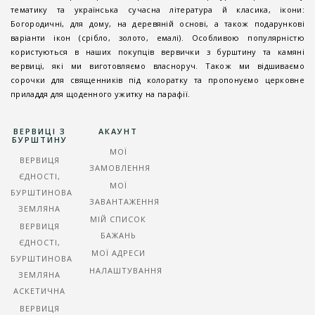
тематику та українська сучасна література й класика, ікони:
Богородичні, для дому, на деревяній основі, а також подарункові
варіанти ікон (срібло, золото, емалі). Особливою популярністю
користуються в наших покупців вервички з бурштину та камяні
вервиці, які ми виготовляємо власноруч. Також ми відшиваємо
сорочки для священників під колоратку та пропонуємо церковне
приладдя для щоденного ужитку на парафії.
ВЕРВИЦІ З
АКАУНТ
БУРШТИНУ
МОЇ
ВЕРВИЦЯ
ЗАМОВЛЕННЯ
ЄДНОСТІ,
МОЇ
БУРШТИНОВА
ЗАВАНТАЖЕННЯ
ЗЕМЛЯНА
МІЙ СПИСОК
ВЕРВИЦЯ
БАЖАНЬ
ЄДНОСТІ,
МОЇ АДРЕСИ
БУРШТИНОВА
НАЛАШТУВАННЯ
ЗЕМЛЯНА
АСКЕТИЧНА
ВЕРВИЦЯ