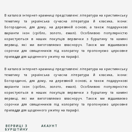
В каталозі інтернет-крамниці представлені: література на християнську
тематику та українська сучасна література й класика, ікони:
Богородичні, для дому, на деревяній основі, а також подарункові
варіанти ікон (срібло, золото, емалі). Особливою популярністю
користуються в наших покупців вервички з бурштину та камяні
вервиці, які ми виготовляємо власноруч. Також ми відшиваємо
сорочки для священників під колоратку та пропонуємо церковне
приладдя для щоденного ужитку на парафії.
В каталозі інтернет-крамниці представлені: література на християнську
тематику та українська сучасна література й класика, ікони:
Богородичні, для дому, на деревяній основі, а також подарункові
варіанти ікон (срібло, золото, емалі). Особливою популярністю
користуються в наших покупців вервички з бурштину та камяні
вервиці, які ми виготовляємо власноруч. Також ми відшиваємо
сорочки для священників під колоратку та пропонуємо церковне
приладдя для щоденного ужитку на парафії.
ВЕРВИЦІ З
АКАУНТ
БУРШТИНУ