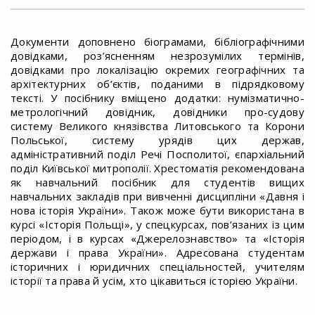
Документи доповне­но біограмами, бібліографічними
довідками, роз’ясненням незрозумілих термінів,
довідками про локалізацію окремих географічних та
архітектурних об’єктів, поданими в підрядковому
тексті. У посібнику вміщено додатки: нумізматично-
метрологічний довідник, довідники про-судову
систему Великого князівства Литовського та Корони
Польської, систему урядів цих держав,
адміністративний поділ Речі Посполитої, єпархіальний
поділ Київської митрополії. Хрестоматія рекомендована
як навчальний посібник для студентів вищих
навчальних закладів при вивченні дисципліни «Давня і
нова історія України». Також може бути використана в
курсі «Історія Польщі», у спецкурсах, пов’язаних із цим
періодом, і в курсах «Джерелознавство» та «Історія
держави і права України». Адресована студентам
історичних і юридичних спеціаль­ностей, учителям
історії та права й усім, хто цікавиться історією України.