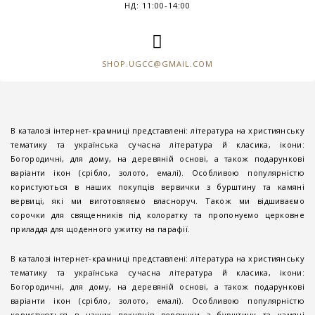
НД: 11:00-14:00
SHOP.UGCC@GMAIL.COM
В каталозі інтернет-крамниці представлені: література на християнську
тематику та українська сучасна література й класика, ікони:
Богородичні, для дому, на деревяній основі, а також подарункові
варіанти ікон (срібло, золото, емалі). Особливою популярністю
користуються в наших покупців вервички з бурштину та камяні
вервиці, які ми виготовляємо власноруч. Також ми відшиваємо
сорочки для священників під колоратку та пропонуємо церковне
приладдя для щоденного ужитку на парафії.
В каталозі інтернет-крамниці представлені: література на християнську
тематику та українська сучасна література й класика, ікони:
Богородичні, для дому, на деревяній основі, а також подарункові
варіанти ікон (срібло, золото, емалі). Особливою популярністю
користуються в наших покупців вервички з бурштину та камяні