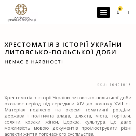
G-60JZFMNRBC
0
Toggle navigatio
ХРЕСТОМАТІЯ З ІСТОРІЇ УКРАЇНИ
ЛИТОВСЬКО-ПОЛЬСЬКОЇ ДОБИ
НЕМАЄ В НАЯВНОСТІ
SKU:
10401013
Хрестоматія з історії України литовсько-польської доби
охоплює період від середини XIV до початку XVII ст.
Матеріал поділено на окремі тематичні розділи:
держава і політична влада, шляхта, міста, торгівля,
селяни, козаки, жінки, Церква, культура. Це дало
можливість мовою документів проілюструвати різні
аспекти життя тогочасного суспільства.