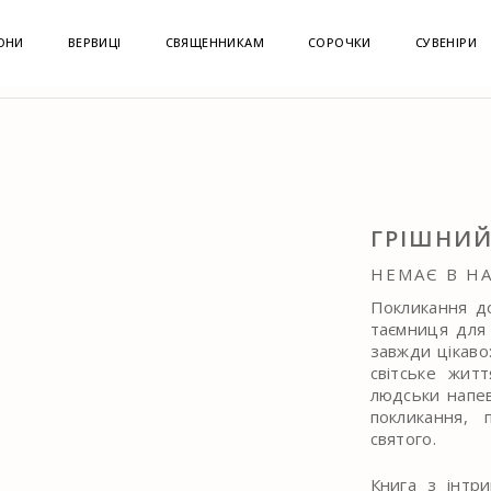
ОНИ
ВЕРВИЦІ
СВЯЩЕННИКАМ
СОРОЧКИ
СУВЕНІРИ
РАТУРА
ГРІШНИЙ МОНАХ
ГРІШНИЙ
НЕМАЄ В Н
Покликання д
таємниця для 
завжди цікаво
світське жит
людськи напе
покликання, 
святого.
Книга з інтр