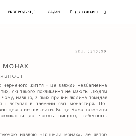
ЕКОПРОДУКЦІЯ
ЛАДАН
(0) ТОВАРІВ
SKU:
3310390
 МОНАХ
АЯВНОСТІ
о чернечого життя – це завжди незбагненна
тих, які такого покликання не мають. Людям
: чому, навіщо, з яких причин людина покидає
тя і вступає в таємний світ монастиря. По-
вно цього не пояснити. Бо це Божа таємниця
покликання до чогось вищого, небесного,
игуючою назвою «Грішний монах», де автор