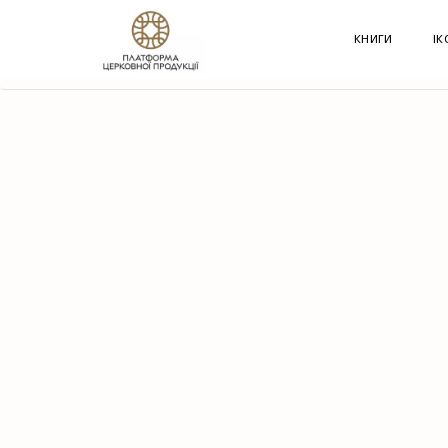
G-60JZFMNRBC
КНИГИ
ІК
HOME
КРАМНИЦЯ
КНИГИ
ХУДОЖНЯ ЛІТЕ