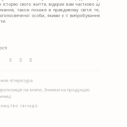
 історію свого життя, відкриє вам частково ці
икання, також покаже в правдивому світлі те,
огопосвяченої особи, якими є її випробування
ти.
ості
Я
жня література
пропозиція на книги
,
Знижки на продукцію
мниці
ВНИЦТВО СВІЧАДО