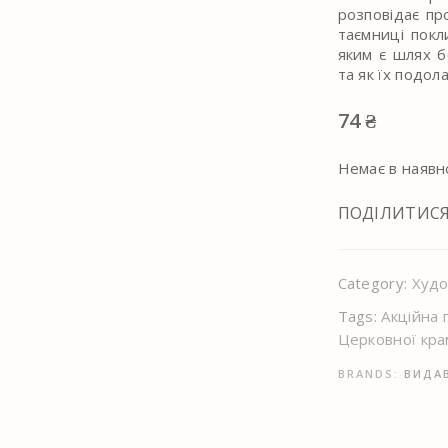
розповідає про
таємниці покл
яким є шлях б
та як їх подола
74
₴
Немає в наявн
ПОДІЛИТИС
Category:
Худо
Tags:
Акційна 
Церковної кра
BRANDS:
ВИДА