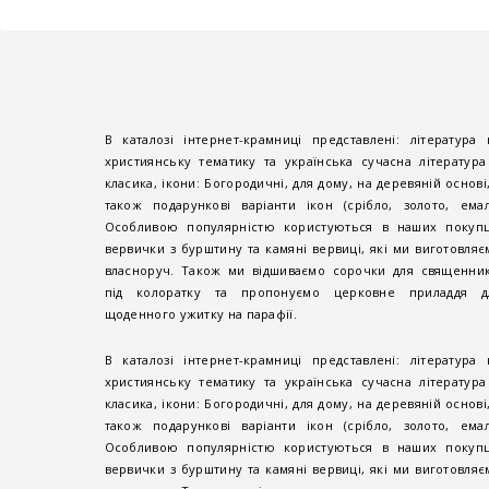
В каталозі інтернет-крамниці представлені: література 
християнську тематику та українська сучасна література
класика, ікони: Богородичні, для дому, на деревяній основі,
також подарункові варіанти ікон (срібло, золото, емалі
Особливою популярністю користуються в наших покупц
вервички з бурштину та камяні вервиці, які ми виготовляє
власноруч. Також ми відшиваємо сорочки для священник
під колоратку та пропонуємо церковне приладдя д
щоденного ужитку на парафії.
В каталозі інтернет-крамниці представлені: література 
християнську тематику та українська сучасна література
класика, ікони: Богородичні, для дому, на деревяній основі,
також подарункові варіанти ікон (срібло, золото, емалі
Особливою популярністю користуються в наших покупц
вервички з бурштину та камяні вервиці, які ми виготовляє