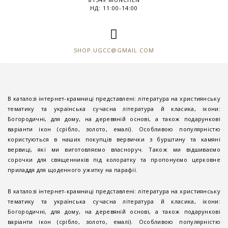
НД: 11:00-14:00
SHOP.UGCC@GMAIL.COM
В каталозі інтернет-крамниці представлені: література на християнську
тематику та українська сучасна література й класика, ікони:
Богородичні, для дому, на деревяній основі, а також подарункові
варіанти ікон (срібло, золото, емалі). Особливою популярністю
користуються в наших покупців вервички з бурштину та камяні
вервиці, які ми виготовляємо власноруч. Також ми відшиваємо
сорочки для священників під колоратку та пропонуємо церковне
приладдя для щоденного ужитку на парафії.
В каталозі інтернет-крамниці представлені: література на християнську
тематику та українська сучасна література й класика, ікони:
Богородичні, для дому, на деревяній основі, а також подарункові
варіанти ікон (срібло, золото, емалі). Особливою популярністю