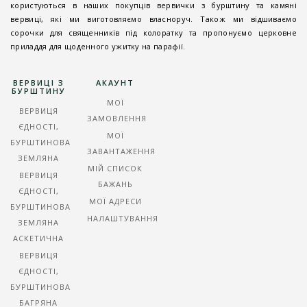
користуються в наших покупців вервички з бурштину та камяні
вервиці, які ми виготовляємо власноруч. Також ми відшиваємо
сорочки для священників під колоратку та пропонуємо церковне
приладдя для щоденного ужитку на парафії.
ВЕРВИЦІ З
АКАУНТ
БУРШТИНУ
МОЇ
ВЕРВИЦЯ
ЗАМОВЛЕННЯ
ЄДНОСТІ,
МОЇ
БУРШТИНОВА
ЗАВАНТАЖЕННЯ
ЗЕМЛЯНА
МІЙ СПИСОК
ВЕРВИЦЯ
БАЖАНЬ
ЄДНОСТІ,
МОЇ АДРЕСИ
БУРШТИНОВА
НАЛАШТУВАННЯ
ЗЕМЛЯНА
АСКЕТИЧНА
ВЕРВИЦЯ
ЄДНОСТІ,
БУРШТИНОВА
БАГРЯНА