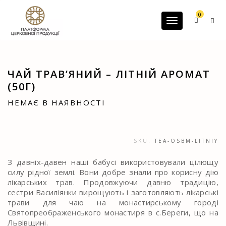
G-60JZFMNRBC
0
Toggle navigatio
ЧАЙ ТРАВ’ЯНИЙ – ЛІТНІЙ АРОМАТ
(50Г)
НЕМАЄ В НАЯВНОСТІ
SKU:
TEA-OSBM-LITNIY
З давніх-давен наші бабусі використовували цілющу
силу рідної землі. Вони добре знали про корисну дію
лікарських трав. Продовжуючи давню традицію,
сестри Василіянки вирощують і заготовляють лікарські
трави для чаю на монастирському городі
Святопреображенського монастиря в с.Береги, що на
Львівщині.