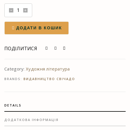
Будь
там,
де
ДОДАТИ В КОШИК
ти
є
quantity
ПОДІЛИТИСЯ
Category:
Художня література
BRANDS:
ВИДАВНИЦТВО СВІЧАДО
DETAILS
ДОДАТКОВА ІНФОРМАЦІЯ