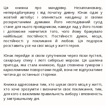
Ця книжка про мандрівку. Незаплановану,
непередбачувану і від початку дивну. Юнак сідає у
жовтий автобус і опиняється наодинці зі своїми
розхристаними думками. Його несподіваний сусід
стане для нього провідником, наведе лад у його голові
і допоможе навчитися того, чого йому бракувало
найбільше: постійності. Постійності думок, місця,
постійності у покликанні й любові. Ця подорож
розставить усе на свої місця у житті героя.
Юнак перейде зі своїм супутником через піски пустелі,
сахарську спеку і люті сибірські морози. Ця шалена
пригода, яка стала книжкою, буде сповнена гумором і
карколомними поворотами подій, вона не відпускатиме
читача до останньої сторінки.
Книжка адресована тим, хто шукає свого місця у житті,
хто хоче зрозуміти і визначити своє покликання, тим,
для кого є важливим правильність вибору і впевненість
у завтрашньому дні.