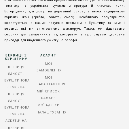
тематику та українська сучасна література й класика, ікони:
Богородичні, для дому, на деревяній основі, а також подарункові
варіанти ікон (срібло, золото, емалі). Особливою популярністю
користуються в наших покупців вервички з бурштину та камяні
вервиці, які ми виготовляємо власноруч. Також ми відшиваємо
сорочки для священників під колоратку та пропонуємо церковне
приладдя для щоденного ужитку на парафії.
ВЕРВИЦІ З
АКАУНТ
БУРШТИНУ
МОЇ
ВЕРВИЦЯ
ЗАМОВЛЕННЯ
ЄДНОСТІ,
МОЇ
БУРШТИНОВА
ЗАВАНТАЖЕННЯ
ЗЕМЛЯНА
МІЙ СПИСОК
ВЕРВИЦЯ
БАЖАНЬ
ЄДНОСТІ,
МОЇ АДРЕСИ
БУРШТИНОВА
НАЛАШТУВАННЯ
ЗЕМЛЯНА
АСКЕТИЧНА
ВЕРВИЦЯ