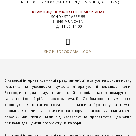
ПН-ПТ: 10:00 - 18:00 (ЗА ПОПЕРЕДНІМ УЗГОДЖЕННЯМ)
КРАМНИЦЯ В МЮНХЕНІ (НІМЕЧЧИНА)
SCHÖNSTRASSE 55
81549 MÜNCHEN
НД: 11:00-14:00
SHOP.UGCC@GMAIL.COM
В каталозі інтернет-крамниці представлені: література на християнську
тематику та українська сучасна література й класика, ікони:
Богородичні, для дому, на деревяній основі, а також подарункові
варіанти ікон (срібло, золото, емалі). Особливою популярністю
користуються в наших покупців вервички з бурштину та камяні
вервиці, які ми виготовляємо власноруч. Також ми відшиваємо
сорочки для священників під колоратку та пропонуємо церковне
приладдя для щоденного ужитку на парафії.
В каталозі інтернет-крамниці представлені: література на християнську