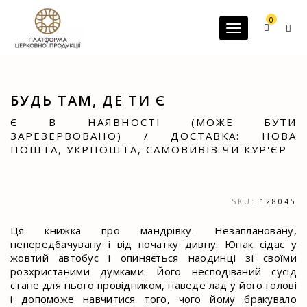
G-60JZFMNRBC
0
Toggle navigatio
БУДЬ ТАМ, ДЕ ТИ Є
Є В НАЯВНОСТІ (МОЖЕ БУТИ
ЗАРЕЗЕРВОВАНО) / ДОСТАВКА: НОВА
ПОШТА, УКРПОШТА, САМОВИВІЗ ЧИ КУР'ЄР
SKU:
128045
Ця книжка про мандрівку. Незаплановану,
непередбачувану і від початку дивну. Юнак сідає у
жовтий автобус і опиняється наодинці зі своїми
розхристаними думками. Його несподіваний сусід
стане для нього провідником, наведе лад у його голові
і допоможе навчитися того, чого йому бракувало