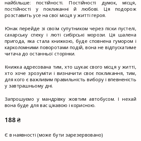
найбільше: постійності. Постійності думок, місця,
постійності у покликанні й любові. Ця подорож
розставить усе на свої місця у житті героя.
Юнак перейде зі своїм супутником через піски пустелі,
сахарську спеку і люті сибірські морози. Ця шалена
пригода, яка стала книжкою, буде сповнена гумором і
карколомними поворотами подій, вона не відпускатиме
читача до останньої сторінки.
Книжка адресована тим, хто шукає свого місця у житті,
хто хоче зрозуміти і визначити своє покликання, тим,
для кого є важливим правильність вибору і впевненість
у завтрашньому дні.
Запрошуємо у мандрівку жовтим автобусом. І нехай
вона буде для вас цікавою і корисною.
188
₴
Є в наявності (може бути зарезервовано)