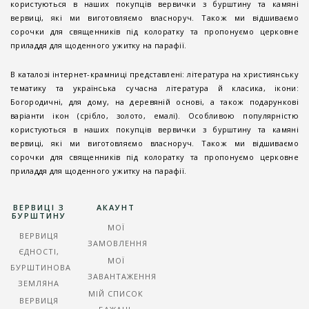
користуються в наших покупців вервички з бурштину та камяні
вервиці, які ми виготовляємо власноруч. Також ми відшиваємо
сорочки для священників під колоратку та пропонуємо церковне
приладдя для щоденного ужитку на парафії.
В каталозі інтернет-крамниці представлені: література на християнську
тематику та українська сучасна література й класика, ікони:
Богородичні, для дому, на деревяній основі, а також подарункові
варіанти ікон (срібло, золото, емалі). Особливою популярністю
користуються в наших покупців вервички з бурштину та камяні
вервиці, які ми виготовляємо власноруч. Також ми відшиваємо
сорочки для священників під колоратку та пропонуємо церковне
приладдя для щоденного ужитку на парафії.
ВЕРВИЦІ З
АКАУНТ
БУРШТИНУ
МОЇ
ВЕРВИЦЯ
ЗАМОВЛЕННЯ
ЄДНОСТІ,
МОЇ
БУРШТИНОВА
ЗАВАНТАЖЕННЯ
ЗЕМЛЯНА
МІЙ СПИСОК
ВЕРВИЦЯ