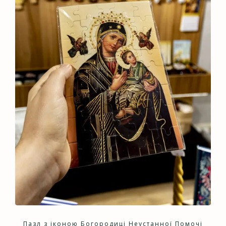
Пазл з іконою Богородиці Неустанної Помочі