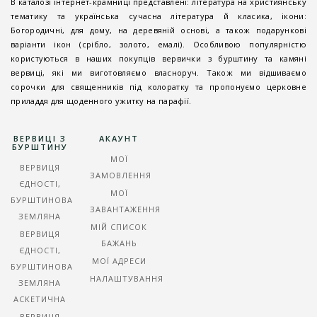
В каталозі інтернет-крамниці представлені: література на християнську
тематику та українська сучасна література й класика, ікони:
Богородичні, для дому, на деревяній основі, а також подарункові
варіанти ікон (срібло, золото, емалі). Особливою популярністю
користуються в наших покупців вервички з бурштину та камяні
вервиці, які ми виготовляємо власноруч. Також ми відшиваємо
сорочки для священників під колоратку та пропонуємо церковне
приладдя для щоденного ужитку на парафії.
ВЕРВИЦІ З
АКАУНТ
БУРШТИНУ
МОЇ
ВЕРВИЦЯ
ЗАМОВЛЕННЯ
ЄДНОСТІ,
МОЇ
БУРШТИНОВА
ЗАВАНТАЖЕННЯ
ЗЕМЛЯНА
МІЙ СПИСОК
ВЕРВИЦЯ
БАЖАНЬ
ЄДНОСТІ,
МОЇ АДРЕСИ
БУРШТИНОВА
НАЛАШТУВАННЯ
ЗЕМЛЯНА
АСКЕТИЧНА
ВЕРВИЦЯ