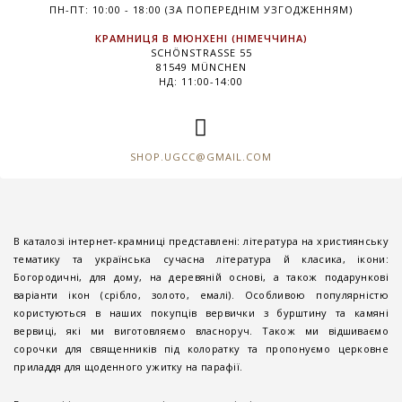
ПН-ПТ: 10:00 - 18:00 (ЗА ПОПЕРЕДНІМ УЗГОДЖЕННЯМ)
КРАМНИЦЯ В МЮНХЕНІ (НІМЕЧЧИНА)
SCHÖNSTRASSE 55
81549 MÜNCHEN
НД: 11:00-14:00
SHOP.UGCC@GMAIL.COM
В каталозі інтернет-крамниці представлені: література на християнську
тематику та українська сучасна література й класика, ікони:
Богородичні, для дому, на деревяній основі, а також подарункові
варіанти ікон (срібло, золото, емалі). Особливою популярністю
користуються в наших покупців вервички з бурштину та камяні
вервиці, які ми виготовляємо власноруч. Також ми відшиваємо
сорочки для священників під колоратку та пропонуємо церковне
приладдя для щоденного ужитку на парафії.