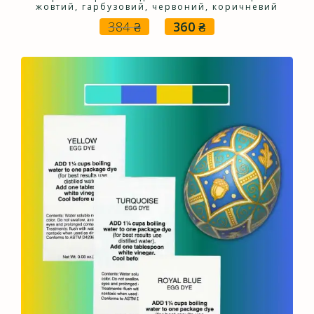
жовтий, гарбузовий, червоний, коричневий
384
₴
360
₴
Оригінальна
Поточна
ціна:
ціна:
384 ₴.
360 ₴.