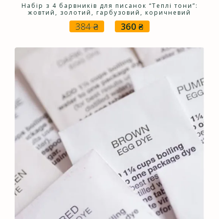
Набір з 4 барвників для писанок “Теплі тони”:
жовтий, золотий, гарбузовий, коричневий
384
₴
360
₴
Оригінальна
Поточна
ціна:
ціна:
384 ₴.
360 ₴.