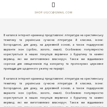
SHOP.UGCC@GMAIL.COM
В каталозі інтернет-крамниці представлені: література на християнську
тематику та українська сучасна література й класика, ікони:
Богородичні, для дому, на деревяній основі, а також подарункові
варіанти ікон (срібло, золото, емалі). Особливою популярністю
користуються в наших покупців вервички з бурштину та камяні
вервиці, які ми виготовляємо власноруч. Також ми відшиваємо
сорочки для священників під колоратку та пропонуємо церковне
приладдя для щоденного ужитку на парафії.
В каталозі інтернет-крамниці представлені: література на християнську
тематику та українська сучасна література й класика, ікони:
Богородичні, для дому, на деревяній основі, а також подарункові
варіанти ікон (срібло, золото, емалі). Особливою популярністю
користуються в наших покупців вервички з бурштину та камяні
вервиці, які ми виготовляємо власноруч. Також ми відшиваємо