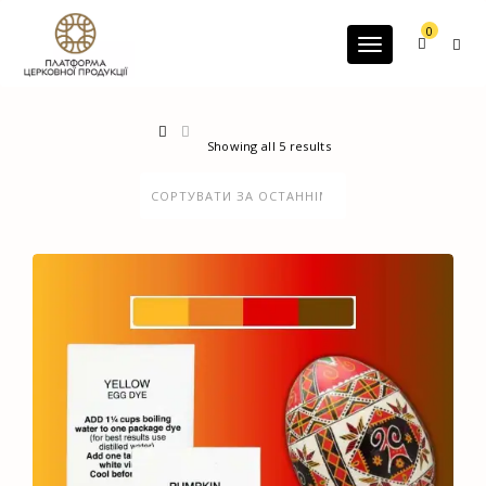
G-60JZFMNRBC
0
Toggle navigatio
Showing all 5 results