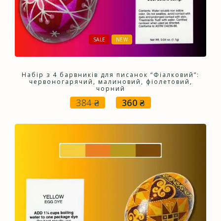
SALE
NEW
Набір з 4 барвників для писанок “Фіалковий”:
червоногарячий, малиновий, фіолетовий,
чорний
384
₴
360
₴
Оригінальна
Поточна
ціна:
ціна:
384 ₴.
360 ₴.