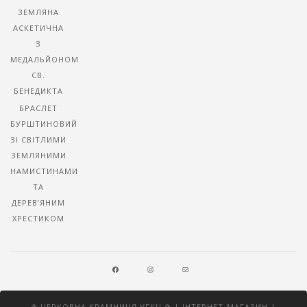
ЗЕМЛЯНА
АСКЕТИЧНА
З
МЕДАЛЬЙОНОМ
СВ.
БЕНЕДИКТА
БРАСЛЕТ
БУРШТИНОВИЙ
ЗІ СВІТЛИМИ
ЗЕМЛЯНИМИ
НАМИСТИНАМИ
ТА
ДЕРЕВ’ЯНИМ
ХРЕСТИКОМ
FACEBOOK
INSTAGRAM
MAIL
✞ ЦЕРКОВНА КРАМНИЦЯ УГКЦ ✞ | ІНТЕРНЕТ-МАГАЗИН |