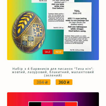
SALE
NEW
Набір з 4 барвників для писанок “Тиха ніч”:
жовтий, лазуровий, блакитний, малахітовий
(зелений)
384
₴
360
₴
Оригінальна
Поточна
ціна:
ціна:
384 ₴.
360 ₴.