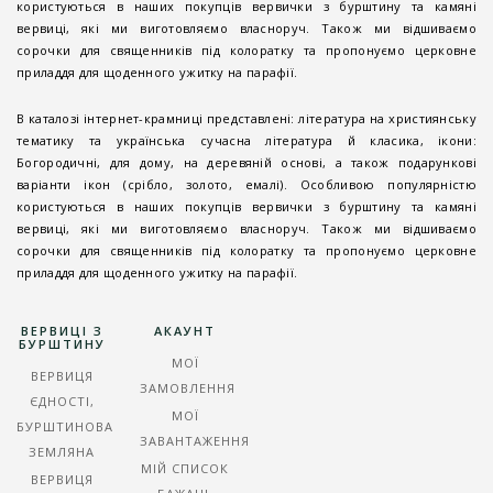
користуються в наших покупців вервички з бурштину та камяні
вервиці, які ми виготовляємо власноруч. Також ми відшиваємо
сорочки для священників під колоратку та пропонуємо церковне
приладдя для щоденного ужитку на парафії.
В каталозі інтернет-крамниці представлені: література на християнську
тематику та українська сучасна література й класика, ікони:
Богородичні, для дому, на деревяній основі, а також подарункові
варіанти ікон (срібло, золото, емалі). Особливою популярністю
користуються в наших покупців вервички з бурштину та камяні
вервиці, які ми виготовляємо власноруч. Також ми відшиваємо
сорочки для священників під колоратку та пропонуємо церковне
приладдя для щоденного ужитку на парафії.
ВЕРВИЦІ З
АКАУНТ
БУРШТИНУ
МОЇ
ВЕРВИЦЯ
ЗАМОВЛЕННЯ
ЄДНОСТІ,
МОЇ
БУРШТИНОВА
ЗАВАНТАЖЕННЯ
ЗЕМЛЯНА
МІЙ СПИСОК
ВЕРВИЦЯ