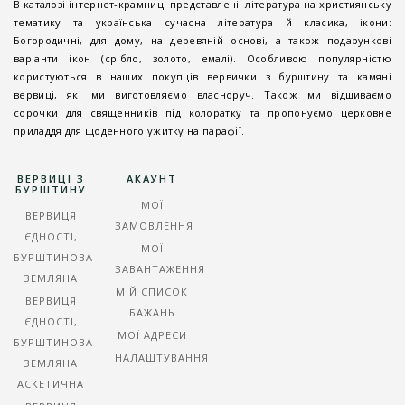
В каталозі інтернет-крамниці представлені: література на християнську
тематику та українська сучасна література й класика, ікони:
Богородичні, для дому, на деревяній основі, а також подарункові
варіанти ікон (срібло, золото, емалі). Особливою популярністю
користуються в наших покупців вервички з бурштину та камяні
вервиці, які ми виготовляємо власноруч. Також ми відшиваємо
сорочки для священників під колоратку та пропонуємо церковне
приладдя для щоденного ужитку на парафії.
ВЕРВИЦІ З
АКАУНТ
БУРШТИНУ
МОЇ
ВЕРВИЦЯ
ЗАМОВЛЕННЯ
ЄДНОСТІ,
МОЇ
БУРШТИНОВА
ЗАВАНТАЖЕННЯ
ЗЕМЛЯНА
МІЙ СПИСОК
ВЕРВИЦЯ
БАЖАНЬ
ЄДНОСТІ,
МОЇ АДРЕСИ
БУРШТИНОВА
НАЛАШТУВАННЯ
ЗЕМЛЯНА
АСКЕТИЧНА