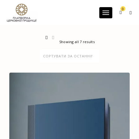
G-60JZFMNRBC
0
Toggle navigatio
Showing all 7 results