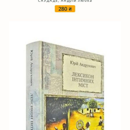
САУДАДЕ, Андрій Любка
280
₴