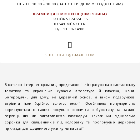
ПН-ПТ: 10:00 - 18:00 (ЗА ПОПЕРЕДНІМ УЗГОДЖЕННЯМ)
КРАМНИЦЯ В МЮНХЕНІ (НІМЕЧЧИНА)
SCHÖNSTRASSE 55
81549 MÜNCHEN
НД: 11:00-14:00
SHOP.UGCC@GMAIL.COM
В каталозі інтернет-крамниці представлені: література на християнську
тематику та українська сучасна література й класика, ікони:
Богородичні, для дому, на деревяній основі, а також подарункові
варіанти ікон (срібло, золото, емалі). Особливою популярністю
користуються в наших покупців вервички з бурштину та камяні
вервиці, які ми виготовляємо власноруч. Також ми відшиваємо
сорочки для священників під колоратку та пропонуємо церковне
приладдя для щоденного ужитку на парафії.